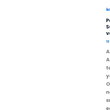
İk
P
S
v
12
A
A
t
y
O
n
s
e