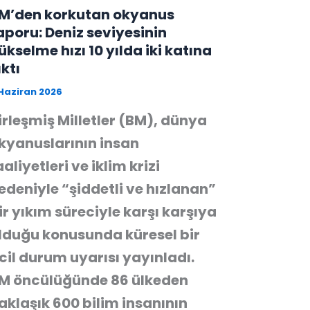
M’den korkutan okyanus
aporu: Deniz seviyesinin
ükselme hızı 10 yılda iki katına
ıktı
Haziran 2026
irleşmiş Milletler (BM), dünya
kyanuslarının insan
aaliyetleri ve iklim krizi
edeniyle “şiddetli ve hızlanan”
ir yıkım süreciyle karşı karşıya
lduğu konusunda küresel bir
cil durum uyarısı yayınladı.
M öncülüğünde 86 ülkeden
aklaşık 600 bilim insanının