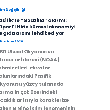
lim Değişikliği
asifik’te “Godzilla” alarmı:
üper El Niño küresel ekonomiyi
e gıda arzını tehdit ediyor
 Haziran 2026
BD Ulusal Okyanus ve
tmosfer İdaresi (NOAA)
ahmincileri, ekvator
akınlarındaki Pasifik
kyanusu yüzey sularında
ormalin çok üzerindeki
ıcaklık artışıyla karakterize
dilen El Niño iklim fenomeninin