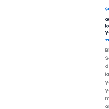
Çe
G
k
y
23
B
S
d
k
y
y
m
o