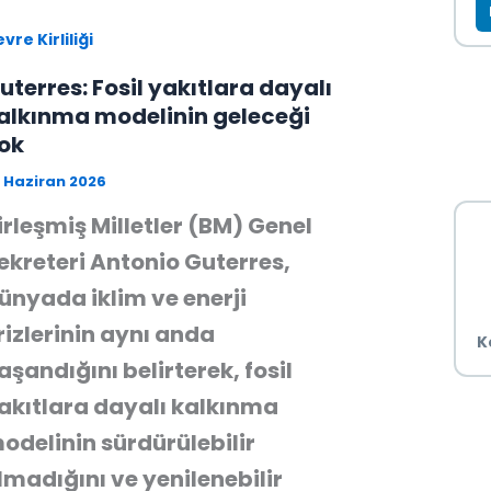
vre Kirliliği
uterres: Fosil yakıtlara dayalı
alkınma modelinin geleceği
ok
 Haziran 2026
irleşmiş Milletler (BM) Genel
ekreteri Antonio Guterres,
ünyada iklim ve enerji
rizlerinin aynı anda
K
aşandığını belirterek, fosil
akıtlara dayalı kalkınma
odelinin sürdürülebilir
lmadığını ve yenilenebilir