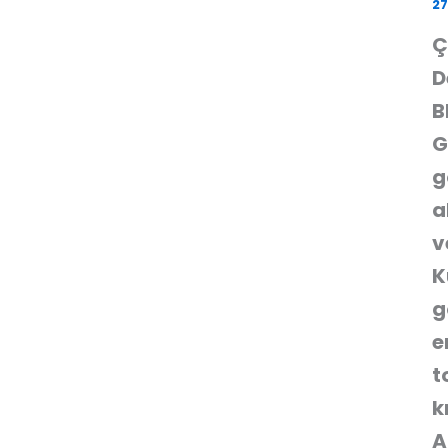
27
Ç
D
B
G
g
a
v
K
g
e
t
k
A