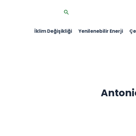
İçeriğe
Arama
atla
İklim Değişikliği
Yenilenebilir Enerji
Çev
Antoni