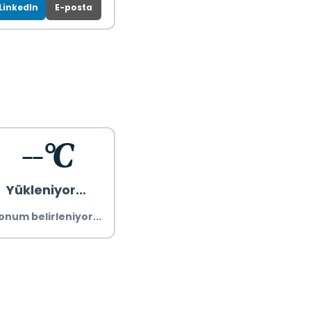
LinkedIn
E-posta
--°C
Yükleniyor...
onum belirleniyor...