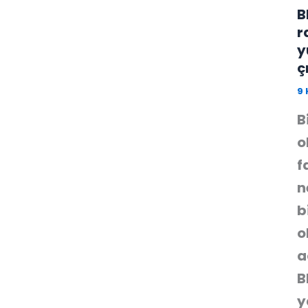
B
r
y
ç
9 
B
o
f
n
b
o
a
B
y