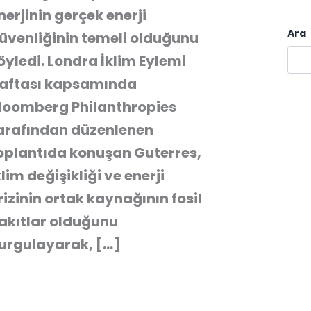
nerjinin gerçek enerji
Ara
üvenliğinin temeli olduğunu
öyledi. Londra İklim Eylemi
aftası kapsamında
loomberg Philanthropies
arafından düzenlenen
oplantıda konuşan Guterres,
klim değişikliği ve enerji
rizinin ortak kaynağının fosil
akıtlar olduğunu
urgulayarak, […]