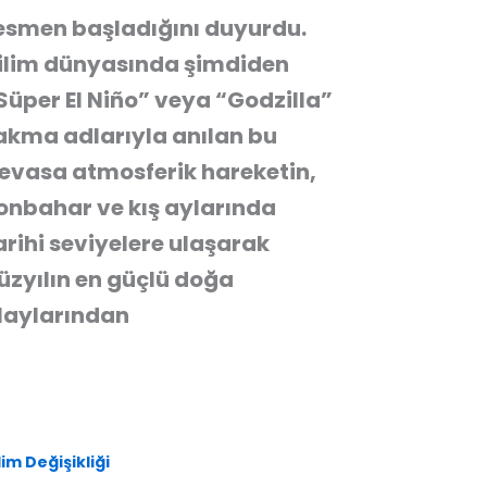
esmen başladığını duyurdu.
ilim dünyasında şimdiden
Süper El Niño” veya “Godzilla”
akma adlarıyla anılan bu
evasa atmosferik hareketin,
onbahar ve kış aylarında
arihi seviyelere ulaşarak
üzyılın en güçlü doğa
laylarından
lim Değişikliği