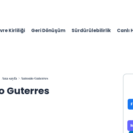
re Kirliliği
Geri Dönüşüm
Sürdürülebilirlik
Canlı 
Ana sayfa
Antonio Guterres
o Guterres
M