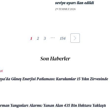
seviye uyarı ilan edildi
29 TEMMUZ 2026
...
1
2
3
154
Son Haberler
JI
ya’da Güneş Enerjisi Patlaması: Kurulumlar 15 Yılın Zirvesinde
rman Yangınları Alarmı: Yanan Alan 435 Bin Hektara Yaklaştı