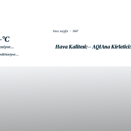
İçeriğe
atla
Ana sayfa
360°
-°C
Hava Kalitesi:
-- AQI
Ana Kirletici:
eniyor...
lirleniyor...