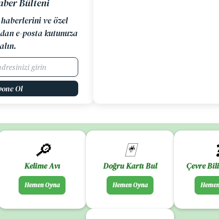
aber Bülteni
 haberlerini ve özel
dan e-posta kutunuza
alın.
bone Ol
🔎
🃏
Kelime Avı
Doğru Kartı Bul
Çevre Bil
Hemen Oyna
Hemen Oyna
Hemen