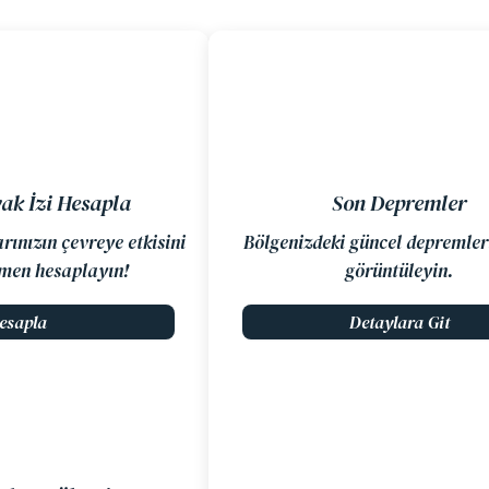
ak İzi Hesapla
Son Depremler
rınızın çevreye etkisini
Bölgenizdeki güncel depremler
men hesaplayın!
görüntüleyin.
esapla
Detaylara Git