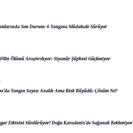
nlarında Son Durum: 6 Yangına Müdahale Sürüyor
Filin Ölümü Araştırılıyor: Siyanür Şüphesi Güçleniyor
K
a’da Yangın Sayısı Azaldı Ama Risk Büyüdü: Çözüm Ne?
zgar Etkisini Sürdürüyor! Doğu Karadeniz’de Sağanak Bekleniyor