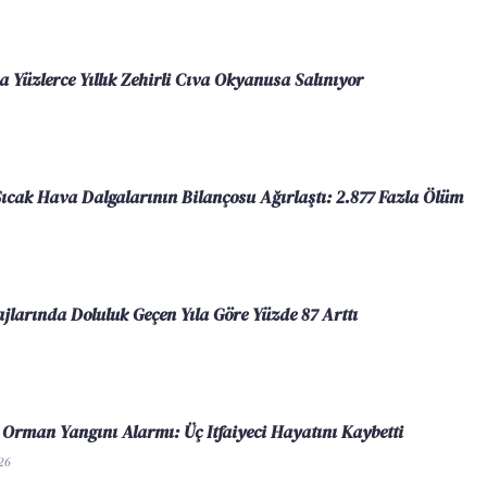
a Yüzlerce Yıllık Zehirli Cıva Okyanusa Salınıyor
 Sıcak Hava Dalgalarının Bilançosu Ağırlaştı: 2.877 Fazla Ölüm
larında Doluluk Geçen Yıla Göre Yüzde 87 Arttı
Orman Yangını Alarmı: Üç Itfaiyeci Hayatını Kaybetti
26