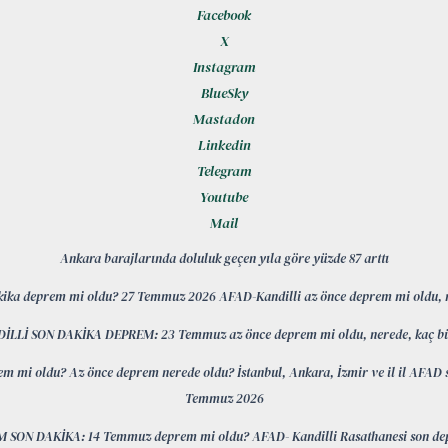
Facebook
X
Instagram
BlueSky
Mastadon
Linkedin
Telegram
Youtube
Mail
Ankara barajlarında doluluk geçen yıla göre yüzde 87 arttı
kika deprem mi oldu? 27 Temmuz 2026 AFAD-Kandilli az önce deprem mi oldu, 
İLLİ SON DAKİKA DEPREM: 23 Temmuz az önce deprem mi oldu, nerede, kaç b
em mi oldu? Az önce deprem nerede oldu? İstanbul, Ankara, İzmir ve il il AFAD 
Temmuz 2026
 SON DAKİKA: 14 Temmuz deprem mi oldu? AFAD- Kandilli Rasathanesi son de