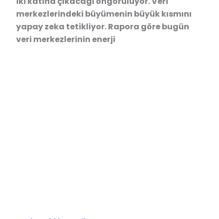
iki katına çıkacağı öngörülüyor. Veri
merkezlerindeki büyümenin büyük kısmını
yapay zeka tetikliyor. Rapora göre bugün
veri merkezlerinin enerji