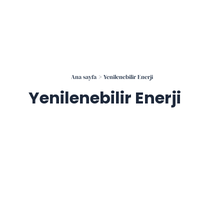
İçeriğe
atla
Ana sayfa
Yenilenebilir Enerji
Yenilenebilir Enerji