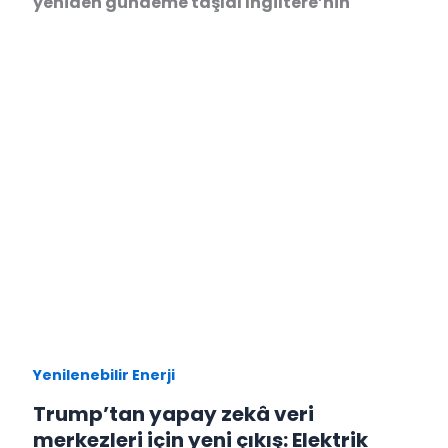
yeniden gündeme taşıdı İngiltere’nin
Yenilenebilir Enerji
Trump’tan yapay zekâ veri
merkezleri için yeni çıkış: Elektrik