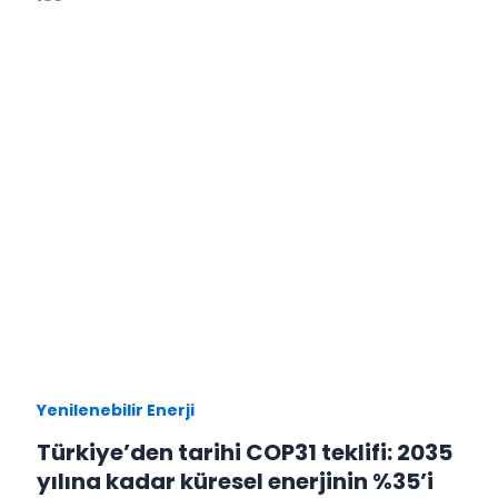
Yenilenebilir Enerji
Türkiye’den tarihi COP31 teklifi: 2035
yılına kadar küresel enerjinin %35’i