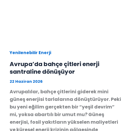
Yenilenebilir Enerji
Avrupa’da bahçe çitleri enerji
santraline dönüşüyor
22 Haziran 2026
Avrupalılar, bahçe çitlerini giderek mini
güneş enerjisi tarlalarına dönüştürüyor. Peki
bu yeni eğilim gerçekten bir “yeşil devrim”
mi, yoksa abartılı bir umut mu? Güneş
enerjisi, fosil yakıtların yükselen maliyetleri
ve küresel enerji krizinin gölgesinde