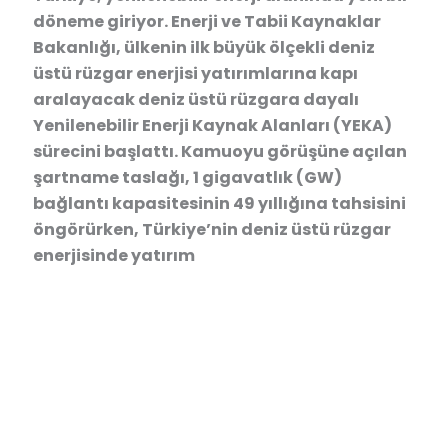
döneme giriyor. Enerji ve Tabii Kaynaklar
Bakanlığı, ülkenin ilk büyük ölçekli deniz
üstü rüzgar enerjisi yatırımlarına kapı
aralayacak deniz üstü rüzgara dayalı
Yenilenebilir Enerji Kaynak Alanları (YEKA)
sürecini başlattı. Kamuoyu görüşüne açılan
şartname taslağı, 1 gigavatlık (GW)
bağlantı kapasitesinin 49 yıllığına tahsisini
öngörürken, Türkiye’nin deniz üstü rüzgar
enerjisinde yatırım