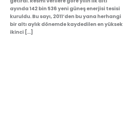
getirdi. Resmi verilere göre yılın ilk altı
ayında 142 bin 536 yeni güneş enerjisi tesisi
kuruldu. Bu sayı, 2011’den bu yana herhangi
bir altı aylık dönemde kaydedilen en yüksek
ikinci […]