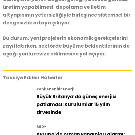
üretim yapabilmesi, depolama ve iletim
altyapısının yetersizliğiyle birleşince sistemsel bir
dengesizlik ortaya çıkıyor.
Bu durum, yeni projelerin ekonomik gerekçelerini
zayıflatırken, sektörde büyüme beklentilerinin de
aşağı yönlü revize edilmesine yol açıyor.
Tavsiye Edilen Haberler
Yenilenebilir Enerji
Büyük Britanya’da güneş enerjisi
patlaması: Kurulumlar 15 yılın
zirvesinde
360°
Avrupa’da orman yangınları alarmı: