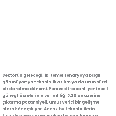
Sektörün geleceği, iki temel senaryoya bağlı
görünüyor: ya teknolojik atılım ya da uzun süreli
bir daralma dönemi. Perovskit tabanlı yeni nesil
güneş hücrelerinin verimliliği %30’un üzerine
çıkarma potansiyeli, umut verici bir gelişme
olarak öne çıkıyor. Ancak bu teknolojilerin
ticarileşmesi ve geniş ölçekte uygulanması