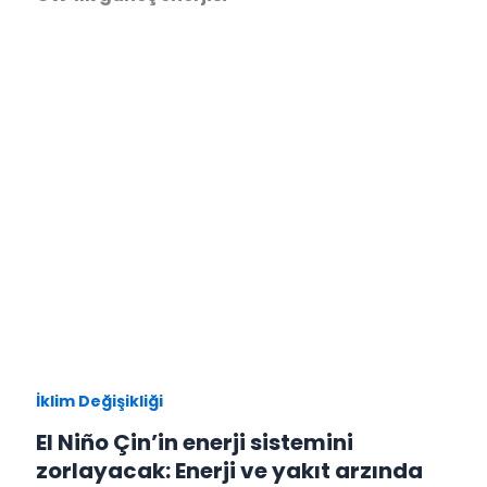
İklim Değişikliği
El Niño Çin’in enerji sistemini
zorlayacak: Enerji ve yakıt arzında