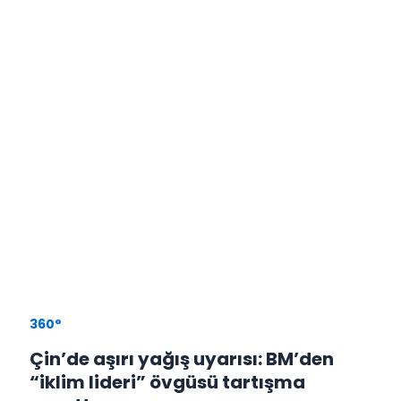
360°
Çin’de aşırı yağış uyarısı: BM’den
“iklim lideri” övgüsü tartışma