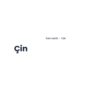
İçeriğe
atla
Ana sayfa
Çin
Çin