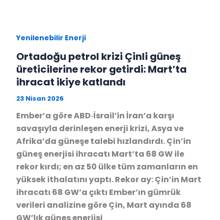
Yenilenebilir Enerji
Ortadoğu petrol krizi Çinli güneş
üreticilerine rekor getirdi: Mart’ta
ihracat ikiye katlandı
23 Nisan 2026
Ember’a göre ABD‑İsrail’in İran’a karşı
savaşıyla derinleşen enerji krizi, Asya ve
Afrika’da güneşe talebi hızlandırdı. Çin’in
güneş enerjisi ihracatı Mart’ta 68 GW ile
rekor kırdı; en az 50 ülke tüm zamanların en
yüksek ithalatını yaptı. Rekor ay: Çin’in Mart
ihracatı 68 GW’a çıktı Ember’ın gümrük
verileri analizine göre Çin, Mart ayında 68
GW’lık güneş enerjisi