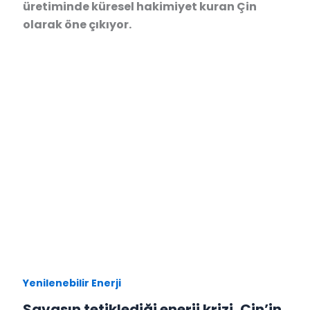
üretiminde küresel hakimiyet kuran Çin
olarak öne çıkıyor.
Yenilenebilir Enerji
Savaşın tetiklediği enerji krizi, Çin’in