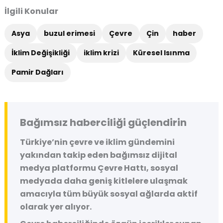
İlgili Konular
Asya
buzul erimesi
Çevre
Çin
haber
İklim Değişikliği
iklim krizi
Küresel Isınma
Pamir Dağları
Bağımsız haberciliği güçlendirin
Türkiye’nin çevre ve iklim gündemini
yakından takip eden bağımsız dijital
medya platformu
Çevre Hattı
, sosyal
medyada daha geniş kitlelere ulaşmak
amacıyla tüm büyük sosyal ağlarda aktif
olarak yer alıyor.