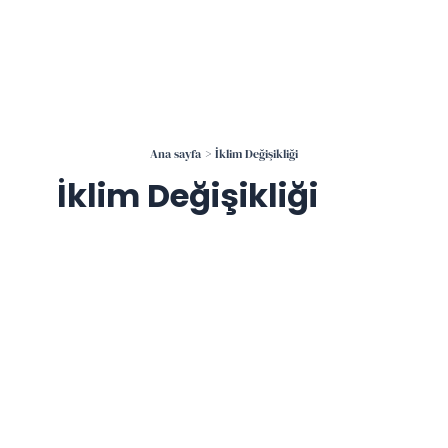
İçeriğe
atla
Ana sayfa
İklim Değişikliği
İklim Değişikliği