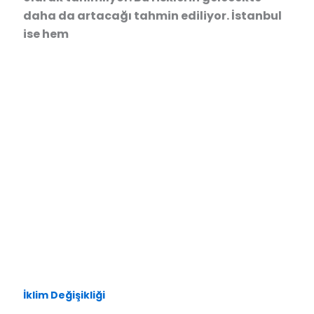
daha da artacağı tahmin ediliyor. İstanbul
ise hem
İklim Değişikliği