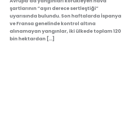
Avrupa’da yangınları körükleyen hava
şartlarının “aşırı derece sertleştiği”
uyarısında bulundu. Son haftalarda İspanya
ve Fransa genelinde kontrol altına
alınamayan yangınlar, iki ülkede toplam 120
bin hektardan […]