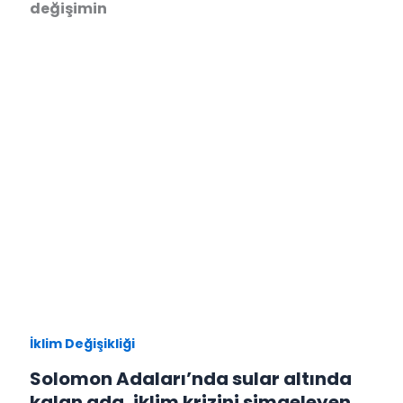
değişimin
İklim Değişikliği
Solomon Adaları’nda sular altında
kalan ada, iklim krizini simgeleyen