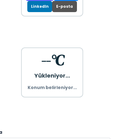
LinkedIn
E-posta
--°C
Yükleniyor...
Konum belirleniyor...
a