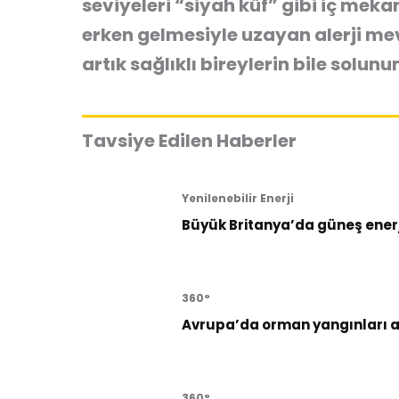
seviyeleri “siyah küf” gibi iç mekan
erken gelmesiyle uzayan alerji mev
artık sağlıklı bireylerin bile solun
Tavsiye Edilen Haberler
Yenilenebilir Enerji
Büyük Britanya’da güneş enerji
360°
Avrupa’da orman yangınları al
360°