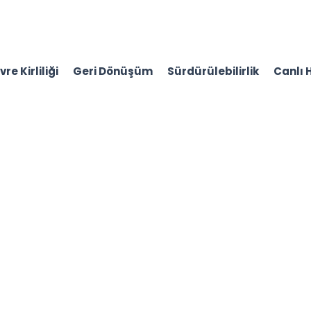
re Kirliliği
Geri Dönüşüm
Sürdürülebilirlik
Canlı 