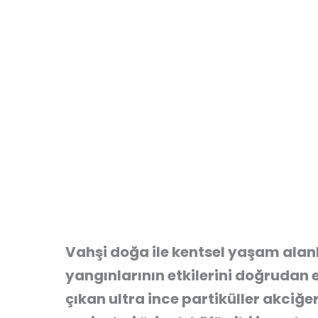
Vahşi doğa ile kentsel yaşam alanl
yangınlarının etkilerini doğrudan
çıkan ultra ince partiküller akciğe