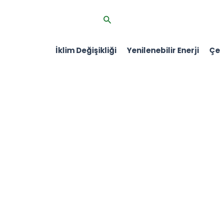
İçeriğe
Arama
atla
İklim Değişikliği
Yenilenebilir Enerji
Çev