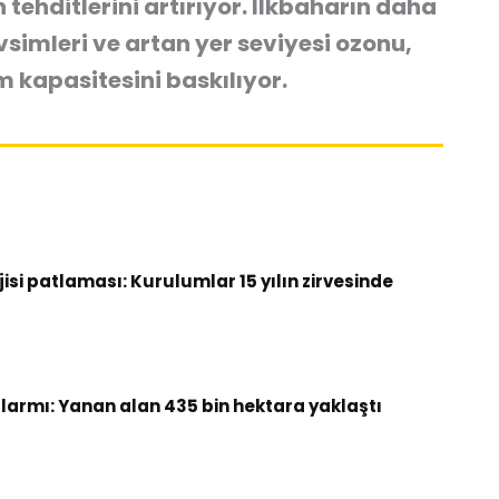
 tehditlerini artırıyor. İlkbaharın daha
simleri ve artan yer seviyesi ozonu,
um kapasitesini baskılıyor.
si patlaması: Kurulumlar 15 yılın zirvesinde
armı: Yanan alan 435 bin hektara yaklaştı