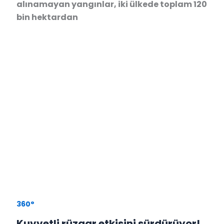
alınamayan yangınlar, iki ülkede toplam 120
bin hektardan
360°
Kuvvetli rüzgar etkisini sürdürüyor!