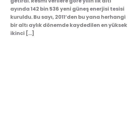
getirdi. Resmi verilere göre yılın ilk altı
ayında 142 bin 536 yeni güneş enerjisi tesisi
kuruldu. Bu sayı, 2011’den bu yana herhangi
bir altı aylık dönemde kaydedilen en yüksek
ikinci […]