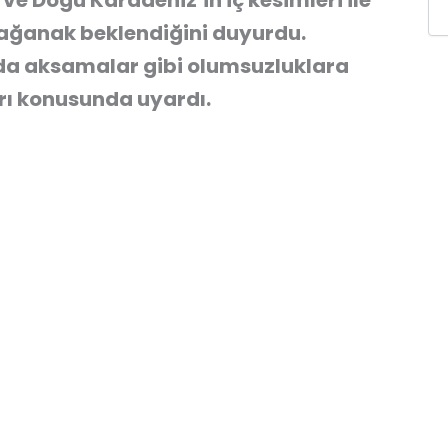
ve Doğu Karadeniz’in iç kesimleri ile
 sağanak beklendiğini duyurdu.
şımda aksamalar gibi olumsuzluklara
arı konusunda uyardı.