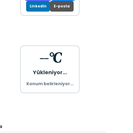
LinkedIn
E-posta
--°C
Yükleniyor...
Konum belirleniyor...
a