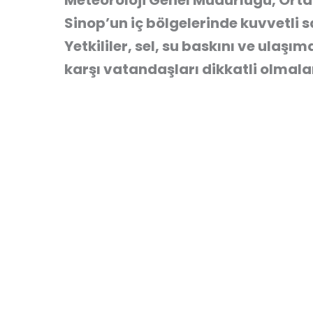
Meteoroloji Genel Müdürlüğü, Orta 
Sinop’un iç bölgelerinde kuvvetli
Yetkililer, sel, su baskını ve ula
karşı vatandaşları dikkatli olmal