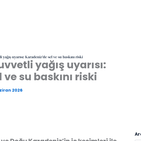
 yağış uyarısı: Karadeniz’de sel ve su baskını riski
vvetli yağış uyarısı:
 ve su baskını riski
ziran 2026
Ar