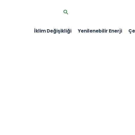
İçeriğe
Arama
atla
İklim Değişikliği
Yenilenebilir Enerji
Çev