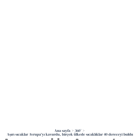
İçeriğe
atla
Ana sayfa
360°
Aşırı sıcaklar Avrupa’yı kavurdu, birçok ülkede sıcaklıklar 40 dereceyi buldu