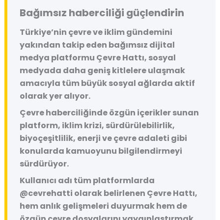
Bağımsız haberciliği güçlendirin
Türkiye’nin çevre ve iklim gündemini
yakından takip eden bağımsız dijital
medya platformu
Çevre Hattı
, sosyal
medyada daha geniş kitlelere ulaşmak
amacıyla tüm büyük sosyal ağlarda aktif
olarak yer alıyor.
Çevre haberciliğinde özgün içerikler sunan
platform, iklim krizi, sürdürülebilirlik,
biyoçeşitlilik, enerji ve çevre adaleti gibi
konularda kamuoyunu bilgilendirmeyi
sürdürüyor.
Kullanıcı adı tüm platformlarda
@cevrehatti
olarak belirlenen Çevre Hattı,
hem anlık gelişmeleri duyurmak hem de
özgün çevre dosyalarını yaygınlaştırmak