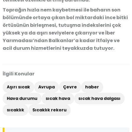
Toprağın hızla nem kaybetmesi ile baharın son
bölümünde ortaya çıkan bol miktardaki ince bitki
örtüsünün birleşmesi, tutuşma indekslerini çok
yüksek ya da aşırı seviyelere çıkarıyor ve İber
Yarımadası’ndan Balkanlar’a kadar itfaiye ve
acil durum hizmetlerini teyakkuzda tutuyor.
İlgili Konular
Aşırı sıcak
Avrupa
Çevre
haber
Hava durumu
sıcak hava
sıcak hava dalgası
sıcaklık
Sıcaklık rekoru