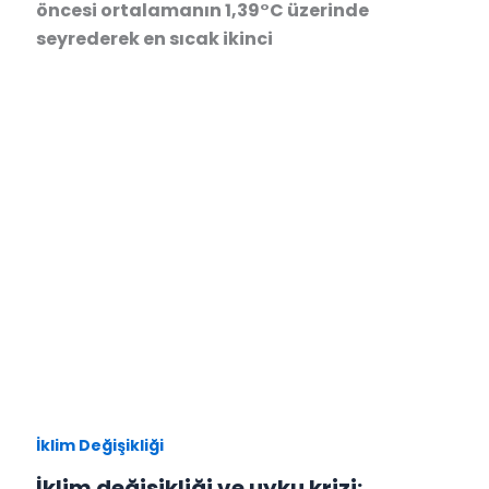
öncesi ortalamanın 1,39°C üzerinde
seyrederek en sıcak ikinci
İklim Değişikliği
İklim değişikliği ve uyku krizi: