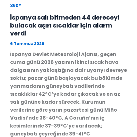
360°
İspanya salı bitmeden 44 dereceyi
bulacak aşırı sıcaklar için alarm
verdi
6 Temmuz 2026
İspanya Devlet Meteoroloji Ajansı, geçen
cuma günü 2026 yazının ikinci sıcak hava
dalgasının yaklaştığına dair uyarıyı devreye
soktu; pazar günü başlayacak bu bölümde
yarımadanın güneybatı vadilerinde
sıcaklıklar 42°C’ye kadar çıkacak ve en az
salı gününe kadar sürecek. Kurumun
verilerine göre yarın pazartesi günü Miño
Vadisi’nde 38-40°C, A Coruña’nın iç
kesimlerinde 37-39°C’ye varılacak;
güneybatı çeyreğinde 39-41°C