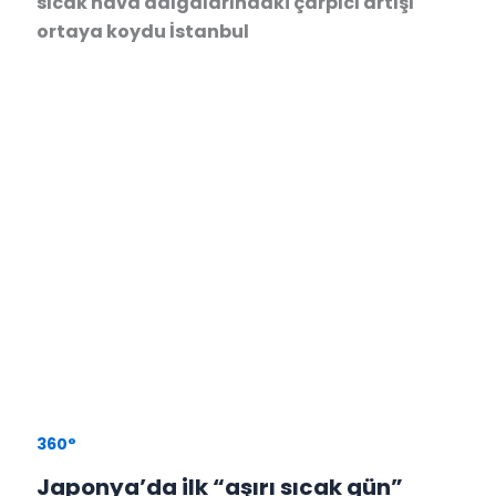
sıcak hava dalgalarındaki çarpıcı artışı
ortaya koydu İstanbul
360°
Japonya’da ilk “aşırı sıcak gün”