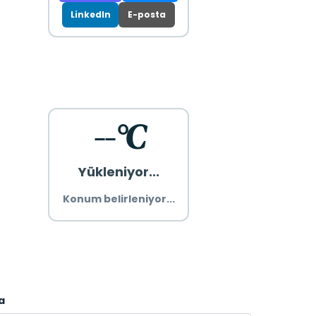
LinkedIn
E-posta
--°C
Yükleniyor...
Konum belirleniyor...
a