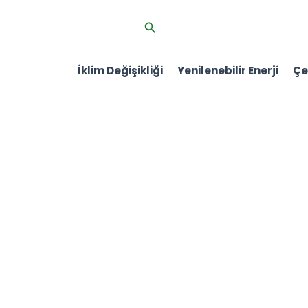
İçeriğe
Arama
atla
İklim Değişikliği
Yenilenebilir Enerji
Çev