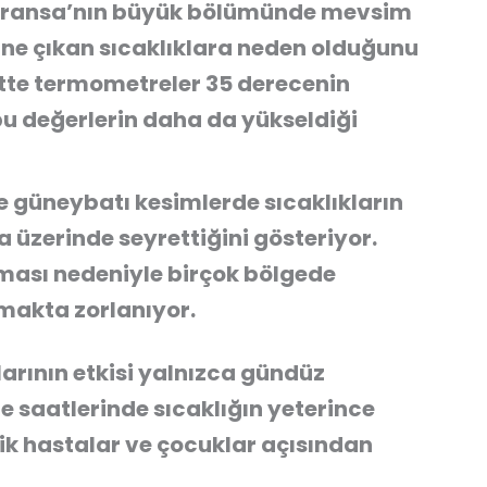
 Fransa’nın büyük bölümünde mevsim
rine çıkan sıcaklıklara neden olduğunu
ntte termometreler 35 derecenin
bu değerlerin daha da yükseldiği
 ve güneybatı kesimlerde sıcaklıkların
a üzerinde seyrettiğini gösteriyor.
lması nedeniyle birçok bölgede
makta zorlanıyor.
rının etkisi yalnızca gündüz
ce saatlerinde sıcaklığın yeterince
nik hastalar ve çocuklar açısından