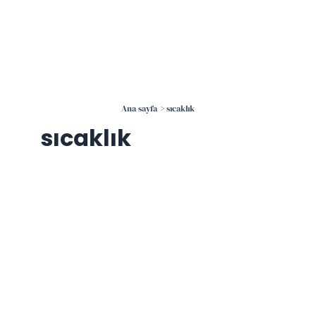
İçeriğe
atla
Ana sayfa
sıcaklık
sıcaklık