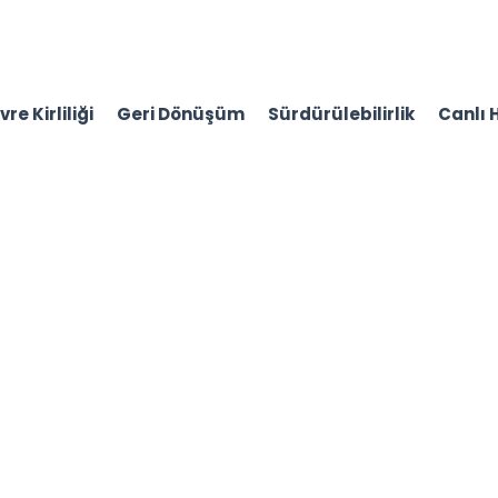
re Kirliliği
Geri Dönüşüm
Sürdürülebilirlik
Canlı 