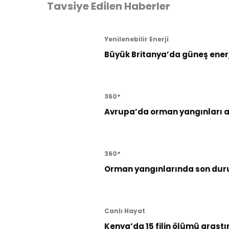
Tavsiye Edilen Haberler
Yenilenebilir Enerji
Büyük Britanya’da güneş enerji
360°
Avrupa’da orman yangınları al
360°
Orman yangınlarında son dur
Canlı Hayat
Kenya’da 15 filin ölümü araştı