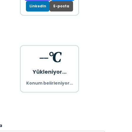
LinkedIn
E-posta
--°C
Yükleniyor...
Konum belirleniyor...
a