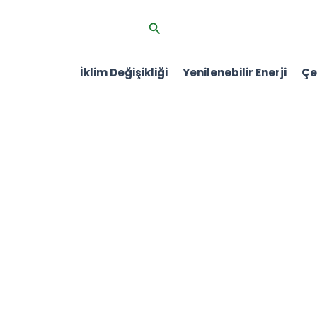
İçeriğe
Arama
atla
İklim Değişikliği
Yenilenebilir Enerji
Çev