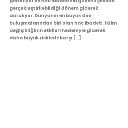
görülüyor ve hac ibadetinin güvenli şekilde
gerçekleştirilebildiği dönem giderek
daralıyor. Dünyanın en büyük dini
buluşmalarından biri olan hac ibadeti, iklim
değişikliğinin etkileri nedeniyle giderek
daha büyük risklerle karşı […]