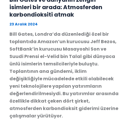
isimleri bir arada: Atmosferden
karbondioksiti atmak
23 Aralık 2024
Bill Gates, Londra’da düzenlediği özel bir
toplantıda Amazon’un kurucusu Jeff Bezos,
SoftBank’in kurucusu Masayoshi Son ve
Suudi Prensi el-Velid bin Talal gibi dünyaca
ünlü isimlerin temsilcileriyle buluştu.
Toplantının ana gündemi, iklim
değişikliğiyle mücadelede etkili olabilecek
yeni teknolojilere yapılan yatırımların
değerlendirilmesiydi. Bu yatırımlar arasında
özellikle dikkat çeken dört şirket,
atmosferden karbondioksit giderimi üzerine
çalışmalar yürütüyor.