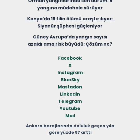
Orman yangınlarında son durum: 6
yangına müdahale sürüyor
Kenya’da 15 filin ölümü araştırılıyor:
Siyanür şüphesi güçleniyor
Güney Avrupa’da yangın sayısı
azaldı ama risk büyüdü: Çözüm ne?
Facebook
X
Instagram
BlueSky
Mastadon
Linkedin
Telegram
Youtube
Mail
Ankara barajlarında doluluk geçen yıla
göre yüzde 87 arttı