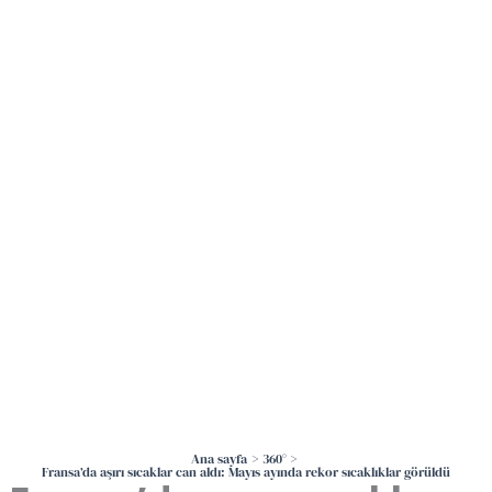
İçeriğe
atla
Ana sayfa
360°
Fransa’da aşırı sıcaklar can aldı: Mayıs ayında rekor sıcaklıklar görüldü