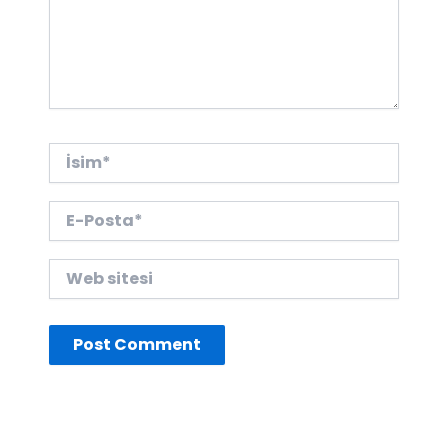
İsim*
E-
Posta*
Web
sitesi