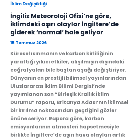
İklim Değişikliği
İngiliz Meteoroloji Ofisi’ne göre,
iklimdeki aşırı olaylar İngiltere’de
giderek ‘normal’ hale geliyor
15 Temmuz 2026
Küresel ısınmanın ve karbon kirliliğinin
yarattığı yıkıcı etkiler, alışılmışın dışındaki
coğrafyaları bile baştan aşağı değiştiriyor.
Dünyanın en prestijli bilimsel yayınlarından
Uluslararası İklim Bilimi Dergisi’nde
yayımlanan son “Birleşik Krallık İklim
Durumu” raporu, Britanya Adası’nın iklimsel
bir kırılma noktasından geçtiğini gözler
önüne seriyor. Rapora göre, karbon
emisyonlarının atmosferi hapsetmesiyle
birlikte İngiltere’de aşırı hava olayları artık