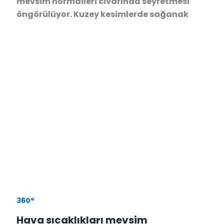
mevsim normalleri civarında seyretmesi
öngörülüyor. Kuzey kesimlerde sağanak
360°
Hava sıcaklıkları mevsim