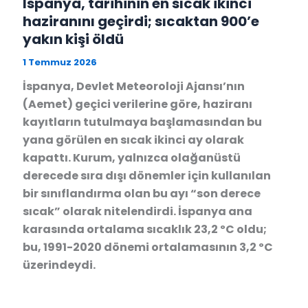
İspanya, tarihinin en sıcak ikinci
haziranını geçirdi; sıcaktan 900’e
yakın kişi öldü
1 Temmuz 2026
İspanya, Devlet Meteoroloji Ajansı’nın
(Aemet) geçici verilerine göre, haziranı
kayıtların tutulmaya başlamasından bu
yana görülen en sıcak ikinci ay olarak
kapattı. Kurum, yalnızca olağanüstü
derecede sıra dışı dönemler için kullanılan
bir sınıflandırma olan bu ayı “son derece
sıcak” olarak nitelendirdi. İspanya ana
karasında ortalama sıcaklık 23,2 ºC oldu;
bu, 1991-2020 dönemi ortalamasının 3,2 ºC
üzerindeydi.