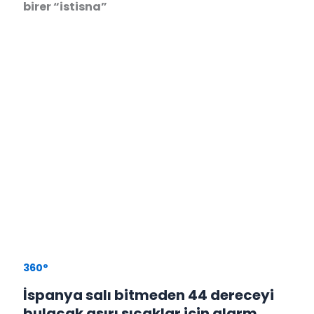
birer “istisna”
360°
İspanya salı bitmeden 44 dereceyi
bulacak aşırı sıcaklar için alarm