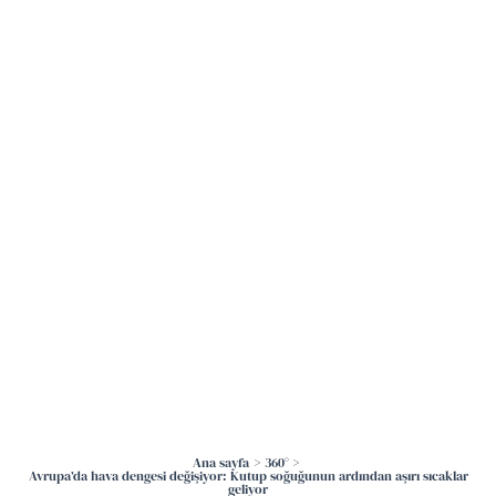
İçeriğe
atla
Ana sayfa
360°
Avrupa’da hava dengesi değişiyor: Kutup soğuğunun ardından aşırı sıcaklar
geliyor