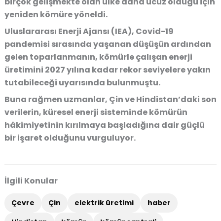
birçok gelişmekte olan ülke daha ucuz olduğu için
yeniden kömüre yöneldi.
Uluslararası Enerji Ajansı (IEA), Covid-19
pandemisi sırasında yaşanan düşüşün ardından
gelen toparlanmanın, kömürle çalışan enerji
üretimini
2027 yılına kadar rekor seviyelere yakın
tutabileceği uyarısında bulunmuştu.
Buna rağmen uzmanlar, Çin ve Hindistan’daki son
verilerin, küresel enerji sisteminde kömürün
hâkimiyetinin kırılmaya başladığına dair güçlü
bir işaret olduğunu vurguluyor.
İlgili Konular
Çevre
Çin
elektrik üretimi
haber