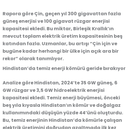
Rapora göre Çin, geçen yıl
300 gigavattan fazla
güneş enerjisi
ve
100 gigavat rüzgar enerjisi
kapasitesi ekledi. Bu miktar, Birleşik Krallık’ın
mevcut toplam elektrik üretim kapasitesinin
beş
katından fazla
. Uzmanlar, bu artışı “Çin için ve
bugüne kadar herhangi bir ülke için açık ara bir
rekor” olarak tanımlıyor.
Hindistan’da temiz enerji kömürü geride bırakıyor
Analize göre Hindistan, 2024’te
35 GW güneş
,
6
GW rüzgar
ve
3,5 GW hidroelektrik
enerjisi
kapasitesi ekledi. Temiz enerji büyümesi, önceki
beş yıla kıyasla Hindistan’ın kömür ve doğalgaz
kullanımındaki düşüşün
yüzde 44’ünü
oluşturdu.
Bu, temiz enerjinin Hindistan’da kömürle çalışan
elektrik üretimini doğrudan azaltmada ilk kez