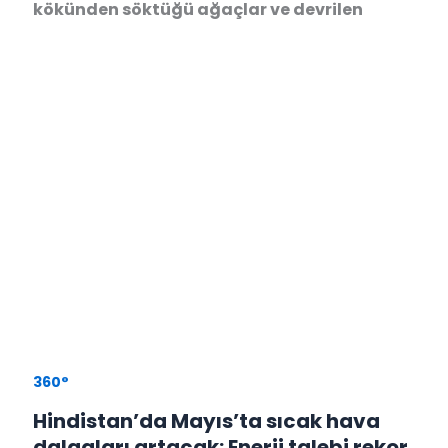
kökünden söktüğü ağaçlar ve devrilen
360°
Hindistan’da Mayıs’ta sıcak hava
dalgaları artacak: Enerji talebi rekor