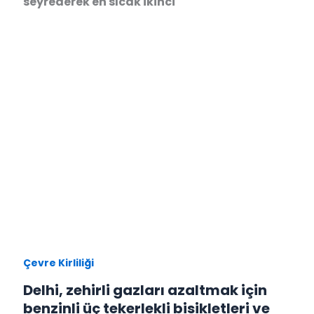
seyrederek en sıcak ikinci
Çevre Kirliliği
Delhi, zehirli gazları azaltmak için
benzinli üç tekerlekli bisikletleri ve