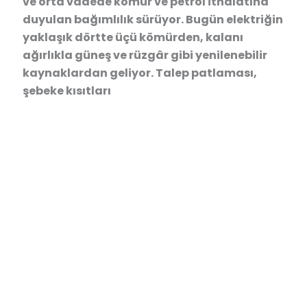
ve orta vadede kömür ve petrol ithalatına
duyulan bağımlılık sürüyor. Bugün elektriğin
yaklaşık dörtte üçü kömürden, kalanı
ağırlıkla güneş ve rüzgâr gibi yenilenebilir
kaynaklardan geliyor. Talep patlaması,
şebeke kısıtları