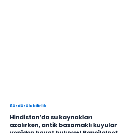
Sürdürülebilirlik
Hindistan’da su kaynakları
azalırken, antik basamaklı kuyular
yeniden hayat buluyor! Bansilalpet