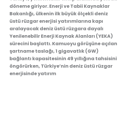
döneme giriyor. Enerji ve Tabii Kaynaklar
Bakanlığı, ülkenin ilk büyük ölçekli deniz
üstü rüzgar enerjisi yatırımlarına kapı
aralayacak deniz üstü rüzgara dayalı
Yenilenebilir Enerji Kaynak Alanları (YEKA)
sürecini başlattı. Kamuoyu görüşüne açılan
şartname taslağı, 1 gigavatlık (GW)
bağlantı kapasitesinin 49 yıllığına tahsisini
öngörürken, Türkiye’nin deniz üstü rüzgar
enerjisinde yatırım