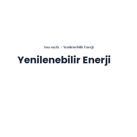
İçeriğe
atla
Ana sayfa
Yenilenebilir Enerji
Yenilenebilir Enerji