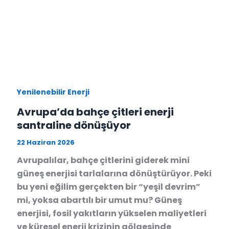
Yenilenebilir Enerji
Avrupa’da bahçe çitleri enerji
santraline dönüşüyor
22 Haziran 2026
Avrupalılar, bahçe çitlerini giderek mini
güneş enerjisi tarlalarına dönüştürüyor. Peki
bu yeni eğilim gerçekten bir “yeşil devrim”
mi, yoksa abartılı bir umut mu? Güneş
enerjisi, fosil yakıtların yükselen maliyetleri
ve küresel enerji krizinin gölgesinde