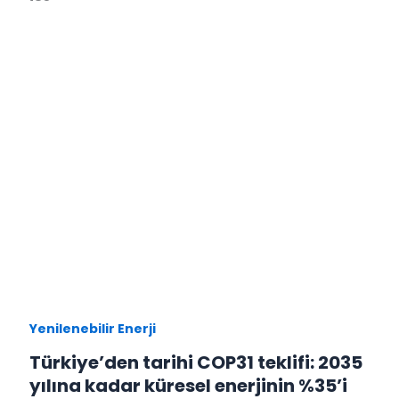
Yenilenebilir Enerji
Türkiye’den tarihi COP31 teklifi: 2035
yılına kadar küresel enerjinin %35’i