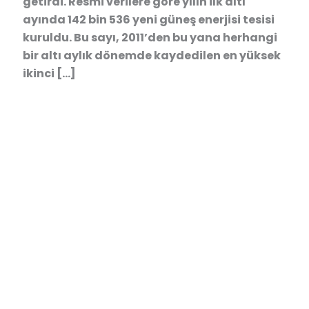
getirdi. Resmi verilere göre yılın ilk altı
ayında 142 bin 536 yeni güneş enerjisi tesisi
kuruldu. Bu sayı, 2011’den bu yana herhangi
bir altı aylık dönemde kaydedilen en yüksek
ikinci […]