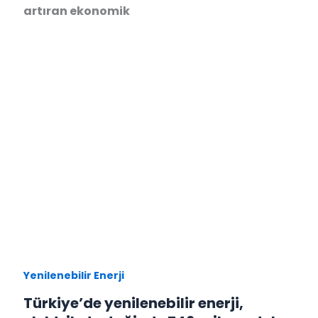
artıran ekonomik
Yenilenebilir Enerji
Türkiye’de yenilenebilir enerji,