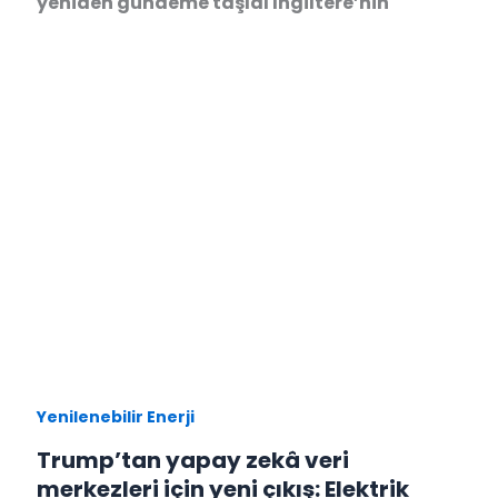
yeniden gündeme taşıdı İngiltere’nin
Yenilenebilir Enerji
Trump’tan yapay zekâ veri
merkezleri için yeni çıkış: Elektrik