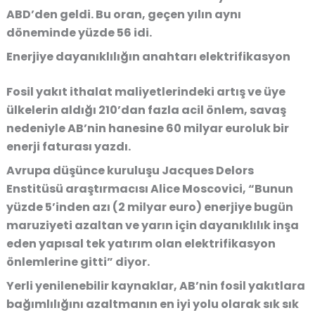
ABD’den geldi. Bu oran, geçen yılın aynı
döneminde yüzde 56 idi.
Enerjiye dayanıklılığın anahtarı elektrifikasyon
Fosil yakıt ithalat maliyetlerindeki artış ve üye
ülkelerin aldığı 210’dan fazla acil önlem, savaş
nedeniyle AB’nin hanesine 60 milyar euroluk bir
enerji faturası yazdı.
Avrupa düşünce kuruluşu Jacques Delors
Enstitüsü araştırmacısı Alice Moscovici, “Bunun
yüzde 5’inden azı (2 milyar euro) enerjiye bugün
maruziyeti azaltan ve yarın için dayanıklılık inşa
eden yapısal tek yatırım olan elektrifikasyon
önlemlerine gitti” diyor.
Yerli yenilenebilir kaynaklar, AB’nin fosil yakıtlara
bağımlılığını azaltmanın en iyi yolu olarak sık sık