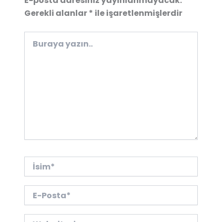
E-posta adresiniz yayınlanmayacak.
Gerekli alanlar
*
ile işaretlenmişlerdir
Buraya
yazın..
İsim*
E-
Posta*
Web