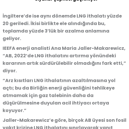
İngiltere’de ise aynı dönemde LNG ithalatı yüzde
20 geriledi. İkisi birlikte ele alındığında bu,
toplamda yüzde 3’lük bir azalma anlamına
geliyor.
IEEFA enerji analisti Ana Maria Jaller-Makarewicz,
“AB, 2022’de LNG ithalatını artırma yönündeki
kararının artık sürdürülebilir olmadığını fark etti,”
diyor.
“Arz kısıtları LNG ithalatının azaltılmasına yol
açtı; bu da Birliğin enerji güvenliğini tehlikeye
atmamak için gaz talebinin daha da
düşürülmesine duyulan acil ihtiyacı ortaya
koyuyor.”
Jaller-Makarewicz’e göre, birçok AB üyesi son fosil
yakıt krizine LNG ithalatını sınırlayarak yanıt