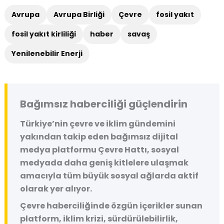
Avrupa
Avrupa Birliği
Çevre
fosil yakıt
fosil yakıt kirliliği
haber
savaş
Yenilenebilir Enerji
Bağımsız haberciliği güçlendirin
Türkiye’nin çevre ve iklim gündemini
yakından takip eden bağımsız dijital
medya platformu
Çevre Hattı
, sosyal
medyada daha geniş kitlelere ulaşmak
amacıyla tüm büyük sosyal ağlarda aktif
olarak yer alıyor.
Çevre haberciliğinde özgün içerikler sunan
platform, iklim krizi, sürdürülebilirlik,