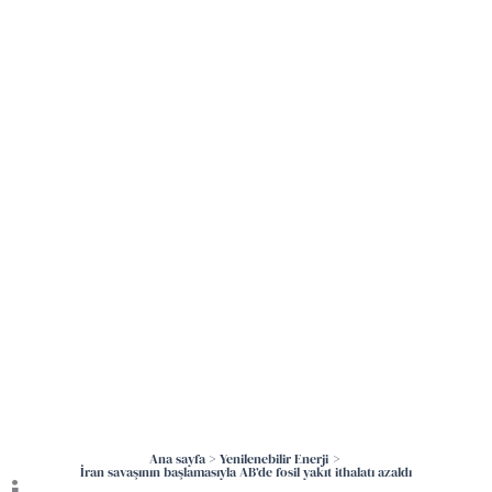
İçeriğe
atla
Ana sayfa
Yenilenebilir Enerji
İran savaşının başlamasıyla AB’de fosil yakıt ithalatı azaldı