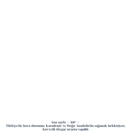
İçeriğe
atla
Ana sayfa
360°
Türkiye’de hava durumu: Karadeniz ve Doğu Anadolu’da sağanak bekleniyor,
kuvvetli rüzgar uyarısı yapıldı