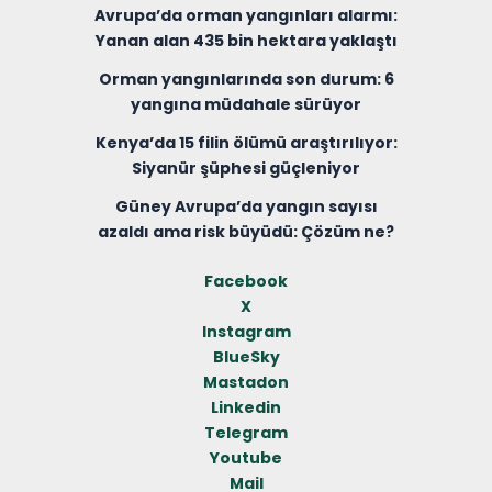
Avrupa’da orman yangınları alarmı:
Yanan alan 435 bin hektara yaklaştı
Orman yangınlarında son durum: 6
yangına müdahale sürüyor
Kenya’da 15 filin ölümü araştırılıyor:
Siyanür şüphesi güçleniyor
Güney Avrupa’da yangın sayısı
azaldı ama risk büyüdü: Çözüm ne?
Facebook
X
Instagram
BlueSky
Mastadon
Linkedin
Telegram
Youtube
Mail