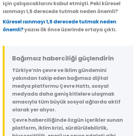
için çalışacaklarını kabul etmişti. Peki küresel
ısınmayı 1,5 derecede tutmak neden önemli?
Küresel ısınmayı 1,5 derecede tutmak neden
önemli?
yazısı ilk önce
üzerinde ortaya çıktı.
Bağımsız haberciliği güçlendirin
Türkiye’nin çevre ve iklim gündemini
yakından takip eden bağımsız dijital
medya platformu
Çevre Hattı
, sosyal
medyada daha geniş kitlelere ulaşmak
amacıyla tüm büyük sosyal ağlarda aktif
olarak yer alıyor.
Çevre haberciliğinde özgün içerikler sunan
platform, iklim krizi, sürdürülebilirlik,
biyoçeşitlilik, enerji ve çevre adaleti gibi