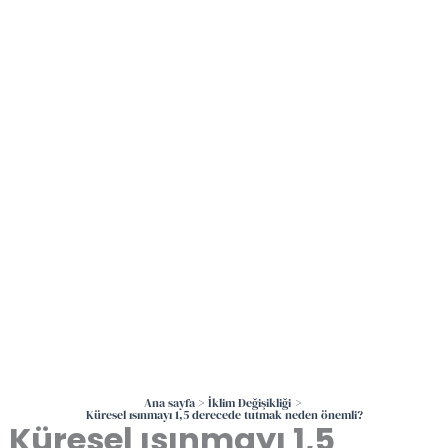
İçeriğe
atla
Ana sayfa
İklim Değişikliği
Küresel ısınmayı 1,5 derecede tutmak neden önemli?
Küresel ısınmayı 1,5