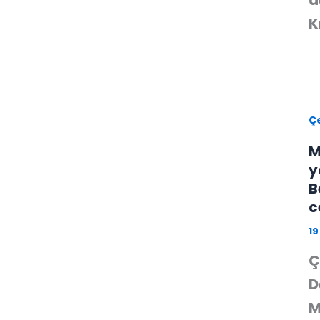
d
K
Çe
M
y
B
c
19
Ç
D
M