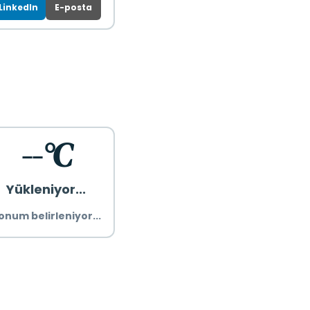
LinkedIn
E-posta
--°C
Yükleniyor...
onum belirleniyor...