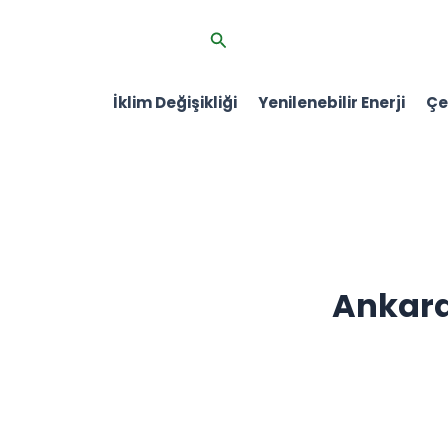
İçeriğe
Arama
atla
İklim Değişikliği
Yenilenebilir Enerji
Çev
Ankar