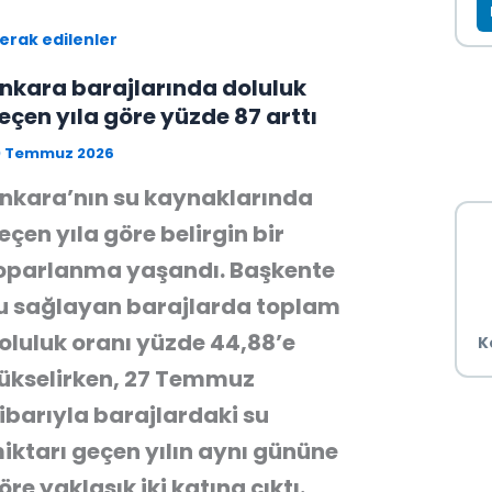
erak edilenler
nkara barajlarında doluluk
eçen yıla göre yüzde 87 arttı
0 Temmuz 2026
nkara’nın su kaynaklarında
eçen yıla göre belirgin bir
oparlanma yaşandı. Başkente
u sağlayan barajlarda toplam
oluluk oranı yüzde 44,88’e
K
ükselirken, 27 Temmuz
tibarıyla barajlardaki su
iktarı geçen yılın aynı gününe
öre yaklaşık iki katına çıktı.