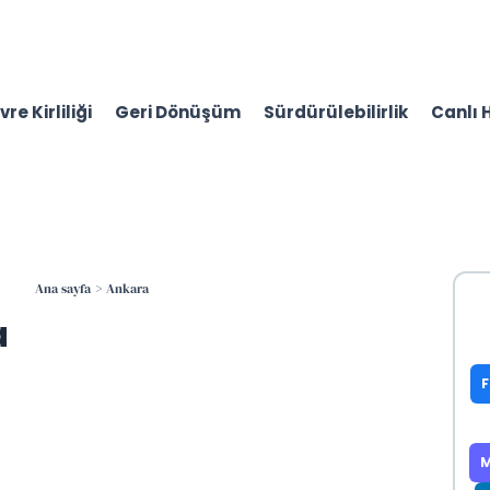
re Kirliliği
Geri Dönüşüm
Sürdürülebilirlik
Canlı 
Ana sayfa
Ankara
a
M