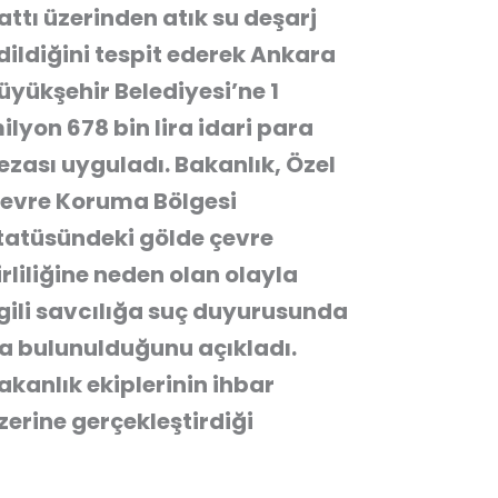
attı üzerinden atık su deşarj
dildiğini tespit ederek Ankara
üyükşehir Belediyesi’ne 1
ilyon 678 bin lira idari para
ezası uyguladı. Bakanlık, Özel
evre Koruma Bölgesi
tatüsündeki gölde çevre
irliliğine neden olan olayla
lgili savcılığa suç duyurusunda
a bulunulduğunu açıkladı.
akanlık ekiplerinin ihbar
zerine gerçekleştirdiği