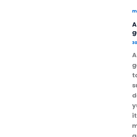
m
A
g
3
A
g
t
s
d
y
i
m
g