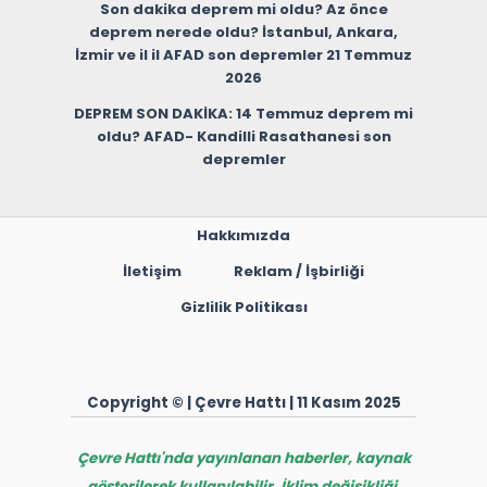
Son dakika deprem mi oldu? Az önce
deprem nerede oldu? İstanbul, Ankara,
İzmir ve il il AFAD son depremler 21 Temmuz
2026
DEPREM SON DAKİKA: 14 Temmuz deprem mi
oldu? AFAD- Kandilli Rasathanesi son
depremler
Hakkımızda
İletişim
Reklam / İşbirliği
Gizlilik Politikası
Copyright © | Çevre Hattı | 11 Kasım 2025
Çevre Hattı'nda yayınlanan haberler, kaynak
gösterilerek kullanılabilir. İklim değişikliği,