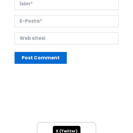
İsim*
E-
Posta*
Web
sitesi
X (Twitter)