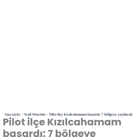
İçeriğe
atla
Ana sayfa
Yeşil Yönetim
Pilot ilçe Kızılcahamam başardı: 7 bölgeye yayılacak
Pilot ilçe Kızılcahamam
başardı: 7 bölgeye