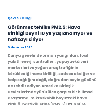
Çevre Kirliliği
Görünmez tehlike PM2.5: Hava
kirliliği beyni 10 yıl yaşlandırıyor ve
hafızayı siliyor
5 Haziran 2026
Dünya genelinde orman yangınları, fosil
yakıtlı enerji santralleri, yapay zekâ veri
merkezleri ve yoğun araç trafiğinin
körüklediği hava kirliliği, sadece akciğer ve
kalp sağlığını değil, doğrudan beyin gücünü
de tehdit ediyor. Amerika Birleşik
Devletleri’nde yürütülen çarpıcı bir bilimsel
araştırma, mikroskobik boyuttaki hava
kirliliği partiküllerine (PM2.5) uzun süre