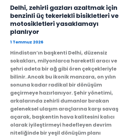
Delhi, zehirli gazları azaltmak için
benzinli üç tekerlekli bisikletleri ve
motosikletleri yasaklamayı
planlıyor
1 Temmuz 2026
Hindistan’ın başkenti Delhi, düzensiz
sokakları, milyonlarca hareketli aracı ve
şehri adeta bir ağ gibi ören çekçekleriyle
bilinir. Ancak bu ikonik manzara, on yılın
sonuna kadar radikal bir dönüşüm
geçirmeye hazırlanıyor. Şehir yönetimi,
arkalarında zehirli dumanlar bırakan
geleneksel ulaşım araçlarına karşı savaş
açarak, başkentin hava kalitesini kalıcı
olarak iyileştirmeyi hedefleyen devrim
niteliğinde bir yeşil dönüşüm planı