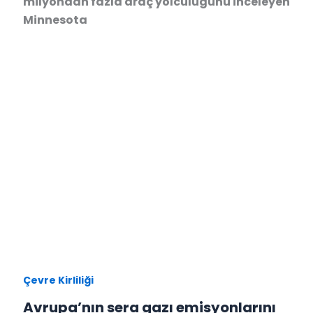
milyondan fazla araç yolculuğunu inceleyen
Minnesota
Çevre Kirliliği
Avrupa’nın sera gazı emisyonlarını