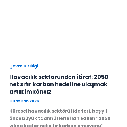
Çevre Kirliliği
Havacılık sektöründen itiraf: 2050
net sıfır karbon hedefine ulaşmak
artık imkânsız
8 Haziran 2026
Küresel havacılık sektörü liderleri, beş yıl
önce büyük taahhütlerle ilan edilen “2050
yılına kadar net sıfır karbon emisyonu”