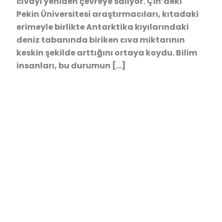
cıvayı yeniden çevreye salıyor. Çin’deki
Pekin Üniversitesi araştırmacıları, kıtadaki
erimeyle birlikte Antarktika kıyılarındaki
deniz tabanında biriken cıva miktarının
keskin şekilde arttığını ortaya koydu. Bilim
insanları, bu durumun […]