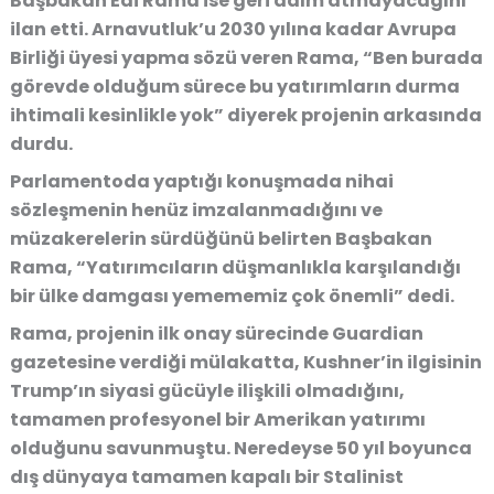
Başbakan Edi Rama ise geri adım atmayacağını
ilan etti. Arnavutluk’u 2030 yılına kadar Avrupa
Birliği üyesi yapma sözü veren Rama, “Ben burada
görevde olduğum sürece bu yatırımların durma
ihtimali kesinlikle yok” diyerek projenin arkasında
durdu.
Parlamentoda yaptığı konuşmada nihai
sözleşmenin henüz imzalanmadığını ve
müzakerelerin sürdüğünü belirten Başbakan
Rama, “Yatırımcıların düşmanlıkla karşılandığı
bir ülke damgası yemememiz çok önemli” dedi.
Rama, projenin ilk onay sürecinde Guardian
gazetesine verdiği mülakatta, Kushner’in ilgisinin
Trump’ın siyasi gücüyle ilişkili olmadığını,
tamamen profesyonel bir Amerikan yatırımı
olduğunu savunmuştu. Neredeyse 50 yıl boyunca
dış dünyaya tamamen kapalı bir Stalinist