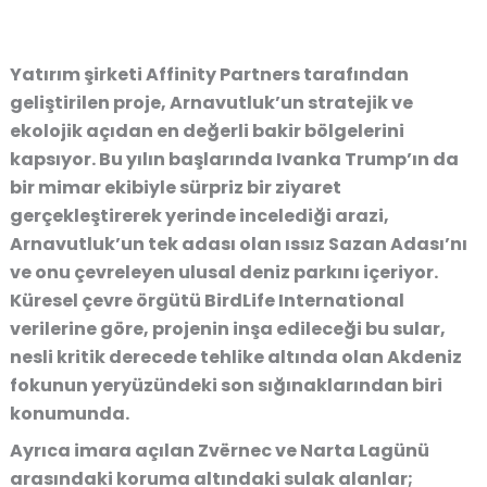
Yatırım şirketi Affinity Partners tarafından
geliştirilen proje, Arnavutluk’un stratejik ve
ekolojik açıdan en değerli bakir bölgelerini
kapsıyor. Bu yılın başlarında Ivanka Trump’ın da
bir mimar ekibiyle sürpriz bir ziyaret
gerçekleştirerek yerinde incelediği arazi,
Arnavutluk’un tek adası olan ıssız Sazan Adası’nı
ve onu çevreleyen ulusal deniz parkını içeriyor.
Küresel çevre örgütü BirdLife International
verilerine göre, projenin inşa edileceği bu sular,
nesli kritik derecede tehlike altında olan Akdeniz
fokunun yeryüzündeki son sığınaklarından biri
konumunda.
Ayrıca imara açılan Zvërnec ve Narta Lagünü
arasındaki koruma altındaki sulak alanlar;