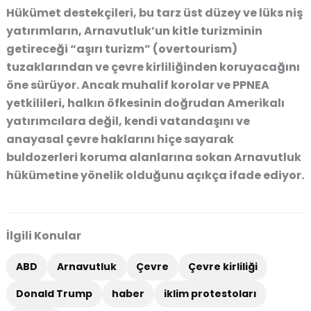
Hükümet destekçileri, bu tarz üst düzey ve lüks niş
yatırımların, Arnavutluk’un kitle turizminin
getireceği “aşırı turizm” (overtourism)
tuzaklarından ve çevre kirliliğinden koruyacağını
öne sürüyor. Ancak muhalif korolar ve PPNEA
yetkilileri, halkın öfkesinin doğrudan Amerikalı
yatırımcılara değil, kendi vatandaşını ve
anayasal çevre haklarını hiçe sayarak
buldozerleri koruma alanlarına sokan Arnavutluk
hükümetine yönelik olduğunu açıkça ifade ediyor.
İlgili Konular
ABD
Arnavutluk
Çevre
Çevre kirliliği
Donald Trump
haber
iklim protestoları