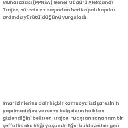
Muhafazası (PPNEA) Genel Müdürü Aleksandr
Trajce, sürecin en başından beri kapalı kapılar
ardında yürütüldüğünü vurguladı.
İmar izinlerine dair hiçbir kamuoyu istişaresinin
yapılmadığını ve resmi belgelerin halktan
gizlendiğini belirten Trajce, “Baştan sona tam bir
şeffaflık eksikliği yaşandı. Eğer buldozerleri geri