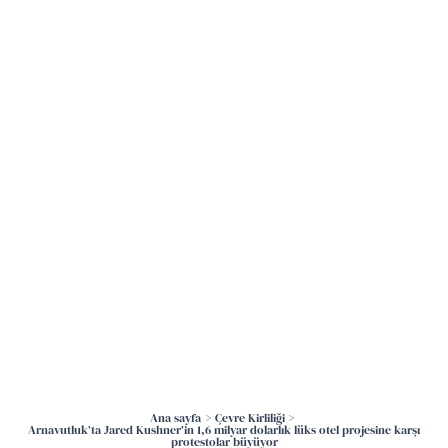
İçeriğe
atla
Ana sayfa
Çevre Kirliliği
Arnavutluk’ta Jared Kushner’in 1,6 milyar dolarlık lüks otel projesine karşı
protestolar büyüyor