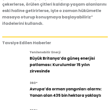
çekerlerse, örülen çitleri kaldırıp yaşam alanlarını
eski haline getirirlerse, işte o zaman hükümetle
masaya oturup konuşmaya başlayabiliriz”
ifadelerini kullandı.
Tavsiye Edilen Haberler
Yenilenebilir Enerji
Büyük Britanya’da güneş enerjisi
patlaması: Kurulumlar 15 yılın
zirvesinde
360°
Avrupa’da orman yangınları alarmı:
Yanan alan 435 bin hektara yaklaştı