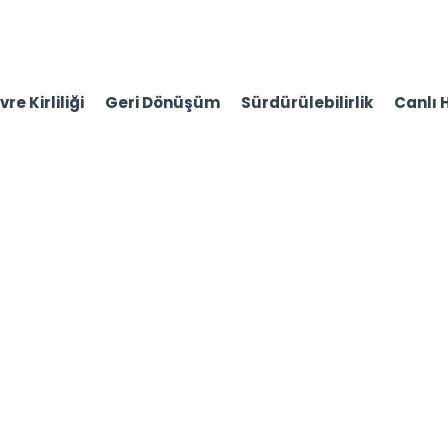
re Kirliliği
Geri Dönüşüm
Sürdürülebilirlik
Canlı 