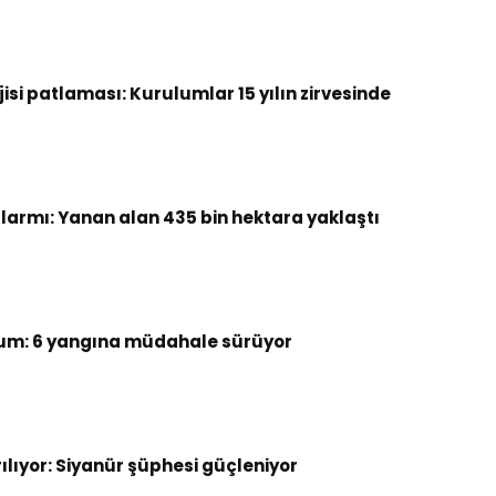
si patlaması: Kurulumlar 15 yılın zirvesinde
armı: Yanan alan 435 bin hektara yaklaştı
um: 6 yangına müdahale sürüyor
rılıyor: Siyanür şüphesi güçleniyor