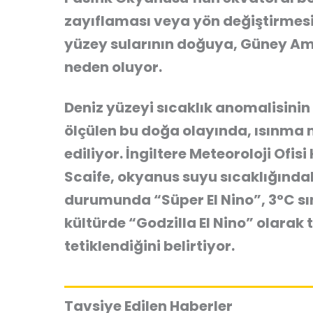
zayıflaması veya yön değiştirmesiy
yüzey sularının doğuya, Güney Am
neden oluyor.
Deniz yüzeyi sıcaklık anomalisinin
ölçülen bu doğa olayında, ısınma m
ediliyor. İngiltere Meteoroloji Of
Scaife, okyanus suyu sıcaklığındaki
durumunda “Süper El Nino”, 3°C sın
kültürde “Godzilla El Nino” olarak
tetiklendiğini belirtiyor.
Tavsiye Edilen Haberler