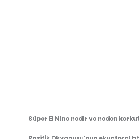
Süper El Nino nedir ve neden korku
Pasifik Okyanusu’nun ekvatoral bö