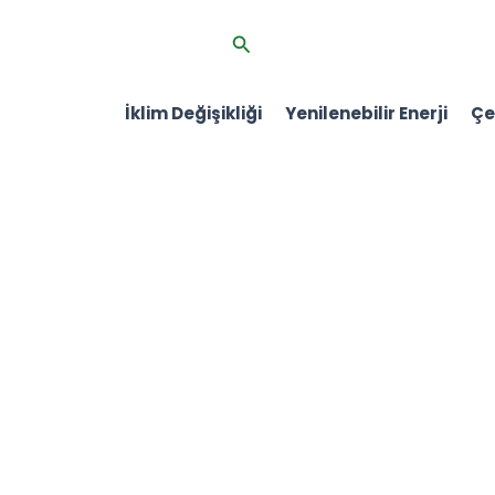
İçeriğe
Arama
atla
İklim Değişikliği
Yenilenebilir Enerji
Çev