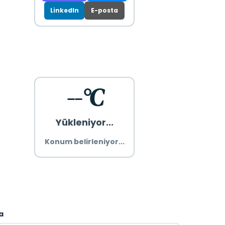
LinkedIn
E-posta
--°C
Yükleniyor...
Konum belirleniyor...
a