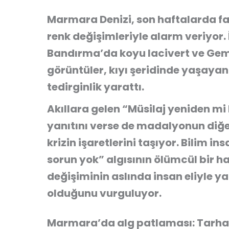
Marmara Denizi, son haftalarda far
renk değişimleriyle alarm veriyor.
Bandırma’da koyu lacivert ve Geml
görüntüler, kıyı şeridinde yaşaya
tedirginlik yarattı.
Akıllara gelen “Müsilaj yeniden m
yanıtını verse de madalyonun diğe
krizin işaretlerini taşıyor. Bilim 
sorun yok” algısının ölümcül bir h
değişiminin aslında insan eliyle yar
olduğunu vurguluyor.
Marmara’da alg patlaması: Tarha