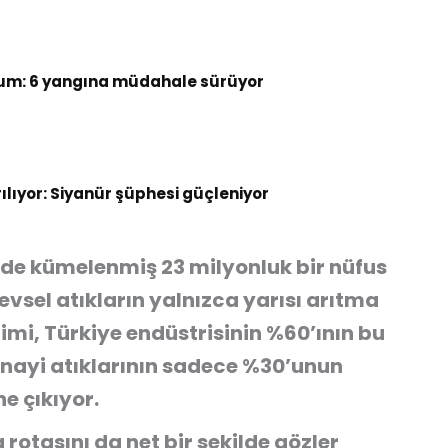
um: 6 yangına müdahale sürüyor
rılıyor: Siyanür şüphesi güçleniyor
nde kümelenmiş 23 milyonluk bir nüfus
evsel atıkların yalnızca yarısı arıtma
imi, Türkiye endüstrisinin %60’ının bu
ayi atıklarının sadece %30’unun
ne çıkıyor.
a rotasını da net bir şekilde gözler