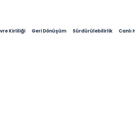
re Kirliliği
Geri Dönüşüm
Sürdürülebilirlik
Canlı 