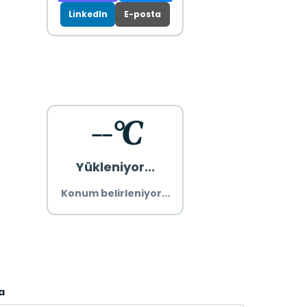
LinkedIn
E-posta
--°C
Yükleniyor...
Konum belirleniyor...
a