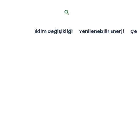
İçeriğe
Arama
atla
İklim Değişikliği
Yenilenebilir Enerji
Çev