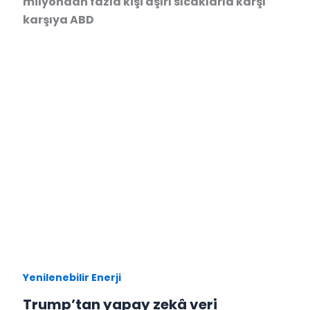
milyondan fazla kişi aşırı sıcaklarla karşı
karşıya ABD
Yenilenebilir Enerji
Trump’tan yapay zekâ veri