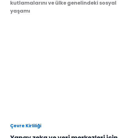
kutlamalarını ve ülke genelindeki sosyal
yaşamı
Çevre Kirliliği
Yapay zeka ve veri merkezleri için