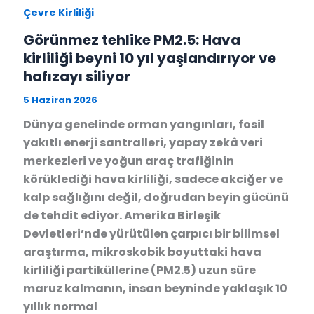
Çevre Kirliliği
Görünmez tehlike PM2.5: Hava
kirliliği beyni 10 yıl yaşlandırıyor ve
hafızayı siliyor
5 Haziran 2026
Dünya genelinde orman yangınları, fosil
yakıtlı enerji santralleri, yapay zekâ veri
merkezleri ve yoğun araç trafiğinin
körüklediği hava kirliliği, sadece akciğer ve
kalp sağlığını değil, doğrudan beyin gücünü
de tehdit ediyor. Amerika Birleşik
Devletleri’nde yürütülen çarpıcı bir bilimsel
araştırma, mikroskobik boyuttaki hava
kirliliği partiküllerine (PM2.5) uzun süre
maruz kalmanın, insan beyninde yaklaşık 10
yıllık normal