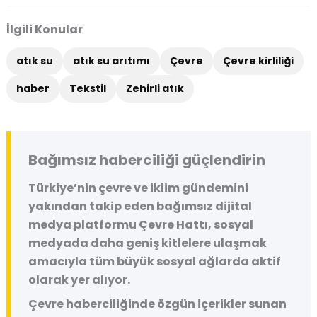
İlgili Konular
atık su
atık su arıtımı
Çevre
Çevre kirliliği
haber
Tekstil
Zehirli atık
Bağımsız haberciliği güçlendirin
Türkiye’nin çevre ve iklim gündemini
yakından takip eden bağımsız dijital
medya platformu
Çevre Hattı
, sosyal
medyada daha geniş kitlelere ulaşmak
amacıyla tüm büyük sosyal ağlarda aktif
olarak yer alıyor.
Çevre haberciliğinde özgün içerikler sunan