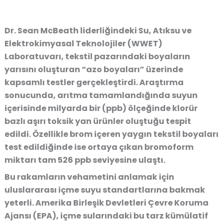
Dr. Sean McBeath liderliğindeki Su, Atıksu ve
Elektrokimyasal Teknolojiler (WWET)
Laboratuvarı, tekstil pazarındaki boyaların
yarısını oluşturan “azo boyaları” üzerinde
kapsamlı testler gerçekleştirdi. Araştırma
sonucunda, arıtma tamamlandığında suyun
içerisinde milyarda bir (ppb) ölçeğinde klorür
bazlı aşırı toksik yan ürünler oluştuğu tespit
edildi. Özellikle brom içeren yaygın tekstil boyaları
test edildiğinde ise ortaya çıkan bromoform
miktarı tam 526 ppb seviyesine ulaştı.
Bu rakamların vehametini anlamak için
uluslararası içme suyu standartlarına bakmak
yeterli. Amerika Birleşik Devletleri Çevre Koruma
Ajansı (EPA), içme sularındaki bu tarz kümülatif