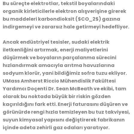
Bu süreçte elektrotlar, tekstil boyalarındaki
organik kirleticilerle elektron alışverişine girerek
bu maddeleri karbondioksit ($CO_2$) gazına
indirgemeyi ve zararsız hale getirmeyi hedefliyor.
Ancak endüstriyel tesisler, sudaki elektrik
iletkenliğini artırmak, enerji maliyetlerini
düşürmek ve boyaların parçalanma sürecini
hızlandırmak amacıyla arıtma havuzlarına
sodyum klorür, yani bildiğimiz sofra tuzu ekliyor.
UMass Amherst Riccio Mühendislik Fakültesi
Yardımcı Doçenti Dr. Sean McBeath ve ekibi, tam
olarak bu noktada büyük bir riskin gözden
kaçırıldığını fark etti. Enerji faturasını düşüren ve
görünürde rengi hızla temizleyen bu tuz takviyesi,
suyun kimyasal yapısını değiştirerek fabrikanın
içinde adeta zehirli gaz odaları yaratıyor.