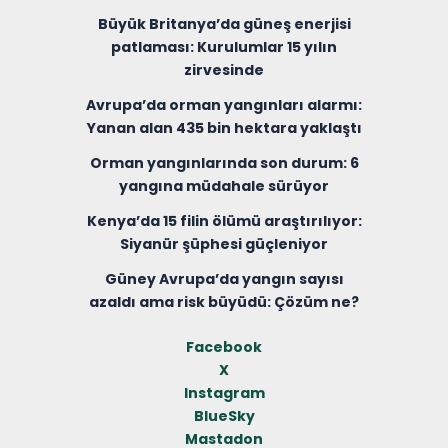
Büyük Britanya’da güneş enerjisi
patlaması: Kurulumlar 15 yılın
zirvesinde
Avrupa’da orman yangınları alarmı:
Yanan alan 435 bin hektara yaklaştı
Orman yangınlarında son durum: 6
yangına müdahale sürüyor
Kenya’da 15 filin ölümü araştırılıyor:
Siyanür şüphesi güçleniyor
Güney Avrupa’da yangın sayısı
azaldı ama risk büyüdü: Çözüm ne?
Facebook
X
Instagram
BlueSky
Mastadon