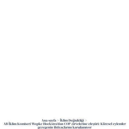
İçeriğe
atla
Ana sayfa
İklim Değişikliği
AB İklim Komiseri Wopke Hoekstra’dan COP zirvelerine eleştiri: Küresel eylemler
gezegenin ihtiyaçlarını karşılamıyor