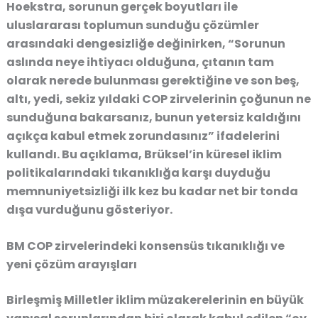
Hoekstra, sorunun gerçek boyutları ile
uluslararası toplumun sunduğu çözümler
arasındaki dengesizliğe değinirken, “Sorunun
aslında neye ihtiyacı olduğuna, çıtanın tam
olarak nerede bulunması gerektiğine ve son beş,
altı, yedi, sekiz yıldaki COP zirvelerinin çoğunun ne
sunduğuna bakarsanız, bunun yetersiz kaldığını
açıkça kabul etmek zorundasınız” ifadelerini
kullandı. Bu açıklama, Brüksel’in küresel iklim
politikalarındaki tıkanıklığa karşı duyduğu
memnuniyetsizliği ilk kez bu kadar net bir tonda
dışa vurduğunu gösteriyor.
BM COP zirvelerindeki konsensüs tıkanıklığı ve
yeni çözüm arayışları
Birleşmiş Milletler iklim müzakerelerinin en büyük