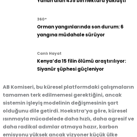
Yanan alan 435 bin hektara yaklaştı
360°
Orman yangınlarında son durum: 6
yangına müdahale sürüyor
Canlı Hayat
Kenya’da 15 filin ölümü araştırılıyor:
Siyanür şüphesi güçleniyor
AB Komiseri, bu küresel platformdaki çalışmaların
tamamen terk edilmemesi gerektiğini, ancak
sistemin işleyiş modelinin değişmesinin şart
olduğunu dile getirdi. Hoekstra’ya göre, küresel
ısınmayla mücadelede daha hızlı, daha agresif ve
daha radikal adımlar atmaya hazır, karbon
emisyonu yüksek ancak vizyoner küçük ülke