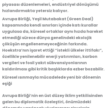
piyasası düzenlemeleri, endüstriyel dönüşümü
hızlandırmakta yetersiz kalıyor.
Avrupa Birliği, Yeşil Mutabakat (Green Deal)
kapsamında kendi sınırları içinde katı kurallar
uygulasa da, küresel ortaklar aynı hızda hareket
etmediği sürece dünya genelindeki ekolojik
çöküşün engellenemeyeceğinin farkında.
Hoekstra’nın işaret ettiği “istekli ülkeler ittifakı”,
özellikle yenilenebilir enerji yatırımları, karbon
vergileri ve fosil yakıt sübvansiyonlarının
kaldırılması gibi kritik başlıklarda ezber bozabilir.
Küresel ısınmayla mücadelede yeni bir dönemin
eşiği
Avrupa Birliği’nin en üst düzey iklim yetkilisinden
gelen bu diplomatik özeleştiri, önümüzdeki