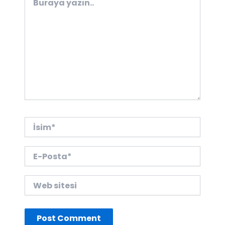
yazın..
İsim*
E-
Posta*
Web
sitesi