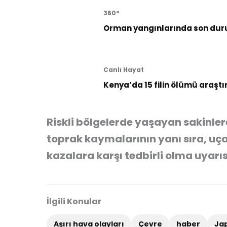
360°
Orman yangınlarında son dur
Canlı Hayat
Kenya’da 15 filin ölümü araştı
Riskli bölgelerde yaşayan sakinler
toprak kaymalarının yanı sıra, uç
kazalara karşı tedbirli olma uyarıs
İlgili Konular
Aşırı hava olayları
Çevre
haber
Ja