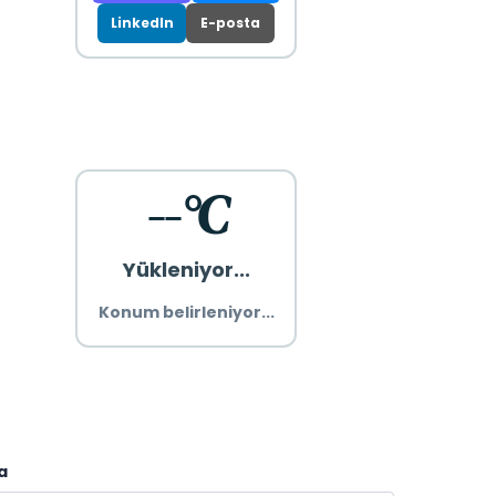
LinkedIn
E-posta
--°C
Yükleniyor...
Konum belirleniyor...
a