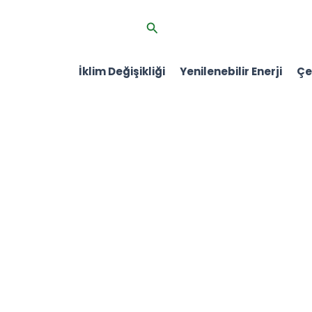
İçeriğe
Arama
atla
İklim Değişikliği
Yenilenebilir Enerji
Çev