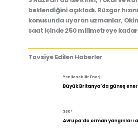
3 Haziran’da ise Kinki, Tokai ve 
beklendiğini açıkladı. Rüzgar hızın
konusunda uyaran uzmanlar, Oki
saat içinde 250 milimetreye kadar
Tavsiye Edilen Haberler
Yenilenebilir Enerji
Büyük Britanya’da güneş enerji
360°
Avrupa’da orman yangınları al