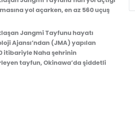
laşan Jangmi Tayfunu’nun yol açtığı
anmasına yol açarken, en az 560 uçuş
laşan Jangmi Tayfunu hayatı
loji Ajansı’ndan (JMA) yapılan
 itibariyle Naha şehrinin
leyen tayfun, Okinawa’da şiddetli