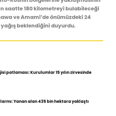
Kanto-Koshin bölgelerine yaklaşmasının
ın saatte 180 kilometreyi bulabileceği
nawa ve Amami’de önümüzdeki 24
 yağış beklendiğini duyurdu.
si patlaması: Kurulumlar 15 yılın zirvesinde
armı: Yanan alan 435 bin hektara yaklaştı