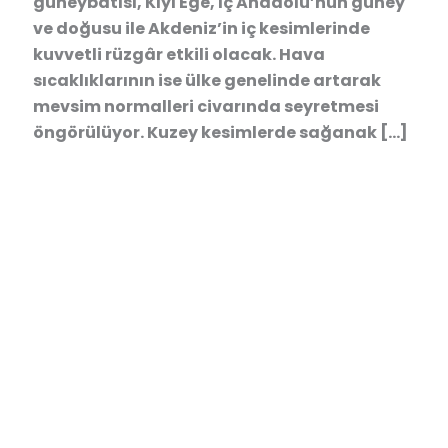
güneybatısı, Kıyı Ege, İç Anadolu’nun güney
ve doğusu ile Akdeniz’in iç kesimlerinde
kuvvetli rüzgâr etkili olacak. Hava
sıcaklıklarının ise ülke genelinde artarak
mevsim normalleri civarında seyretmesi
öngörülüyor. Kuzey kesimlerde sağanak […]