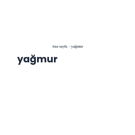
İçeriğe
atla
Ana sayfa
yağmur
yağmur