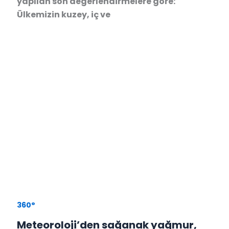
yapılan son değerlendirmelere göre:
Ülkemizin kuzey, iç ve
360°
Meteoroloji’den sağanak yağmur,