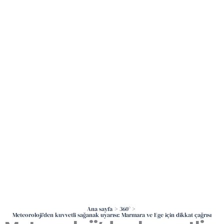
İçeriğe
atla
Ana sayfa
360°
Meteoroloji’den kuvvetli sağanak uyarısı: Marmara ve Ege için dikkat çağrısı