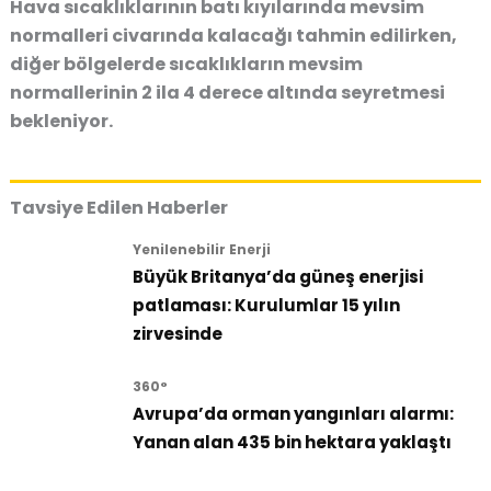
Hava sıcaklıklarının batı kıyılarında mevsim
normalleri civarında kalacağı tahmin edilirken,
diğer bölgelerde sıcaklıkların mevsim
normallerinin 2 ila 4 derece altında seyretmesi
bekleniyor.
Tavsiye Edilen Haberler
Yenilenebilir Enerji
Büyük Britanya’da güneş enerjisi
patlaması: Kurulumlar 15 yılın
zirvesinde
360°
Avrupa’da orman yangınları alarmı:
Yanan alan 435 bin hektara yaklaştı