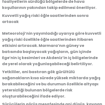
faaliyetlerin sürdüğü bölgelerde de hava
koşullarının yakından takip edilmesi öneriliyor.
Kuvvetli yağış riski öğle saatlerinden sonra
artacak
Meteoroloji’nin yayımladığı uyarıya göre kuvvetli
yağış riski özellikle öğle saatlerinden itibaren
etkisini artıracak. Marmara’nın güney ve
batısında başlayacak yağışların, gün içinde
Ege’nin iç kesimleri ve Akdeniz’in iç bölgelerinde
de yerel olarak yoğunlaşabileceği belirtiliyor.
Yetkililer, ani bastıran gök gürültülü
sağanakların kısa sürede yüksek miktarda yağış
bırakabileceğini ve bu durumun özellikle altyapı
yetersizliği bulunan bölgelerde risk
oluşturabileceğini ifade ediyor.
Sürücülerin görüş mesafesinde ani düşüş, kaygan