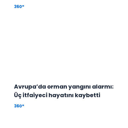
360°
Avrupa’da orman yangını alarmı:
Üç itfaiyeci hayatını kaybetti
360°