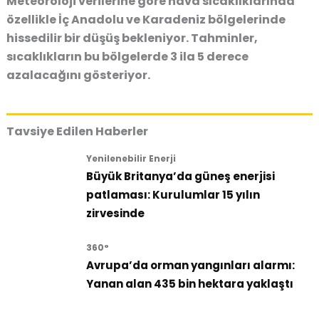
Meteoroloji verilerine göre hava sıcaklıklarında
özellikle İç Anadolu ve Karadeniz bölgelerinde
hissedilir bir düşüş bekleniyor. Tahminler,
sıcaklıkların bu bölgelerde 3 ila 5 derece
azalacağını gösteriyor.
Tavsiye Edilen Haberler
Yenilenebilir Enerji
Büyük Britanya’da güneş enerjisi
patlaması: Kurulumlar 15 yılın
zirvesinde
360°
Avrupa’da orman yangınları alarmı:
Yanan alan 435 bin hektara yaklaştı