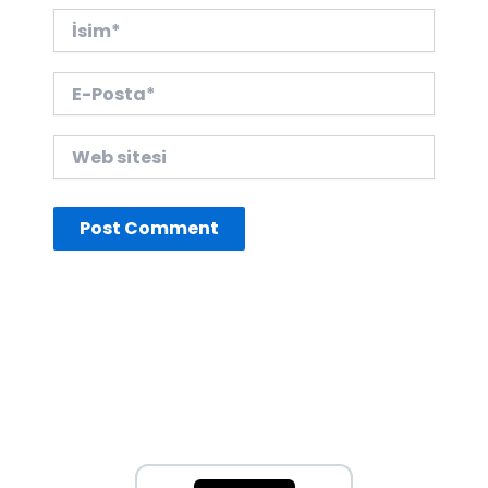
İsim*
E-
Posta*
Web
sitesi