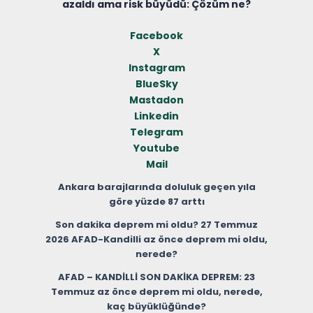
azaldı ama risk büyüdü: Çözüm ne?
Facebook
X
Instagram
BlueSky
Mastadon
Linkedin
Telegram
Youtube
Mail
Ankara barajlarında doluluk geçen yıla
göre yüzde 87 arttı
Son dakika deprem mi oldu? 27 Temmuz
2026 AFAD-Kandilli az önce deprem mi oldu,
nerede?
AFAD – KANDİLLİ SON DAKİKA DEPREM: 23
Temmuz az önce deprem mi oldu, nerede,
kaç büyüklüğünde?