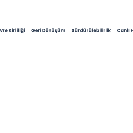
re Kirliliği
Geri Dönüşüm
Sürdürülebilirlik
Canlı 