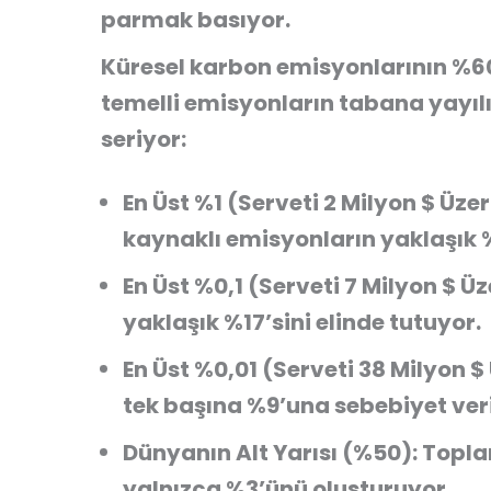
parmak basıyor.
Küresel karbon emisyonlarının %60
temelli emisyonların tabana yayılı
seriyor:
En Üst %1 (Serveti 2 Milyon $ Üzer
kaynaklı emisyonların
yaklaşık
En Üst %0,1 (Serveti 7 Milyon $ Üz
yaklaşık %17’sini
elinde tutuyor.
En Üst %0,01 (Serveti 38 Milyon $ 
tek başına
%9’una
sebebiyet ver
Dünyanın Alt Yarısı (%50):
Topla
yalnızca %3’ünü
oluşturuyor.