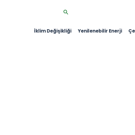
İçeriğe
Arama
atla
İklim Değişikliği
Yenilenebilir Enerji
Çev