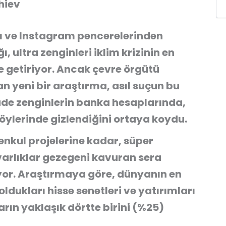
hiev
arı ve Instagram pencerelerinden
, ultra zenginleri iklim krizinin en
e getiriyor. Ancak çevre örgütü
 yeni bir araştırma, asıl suçun bu
ade zenginlerin banka hesaplarında,
föylerinde gizlendiğini ortaya koydu.
nkul projelerine kadar, süper
varlıklar gezegeni kavuran sera
uyor. Araştırmaya göre,
dünyanın en
oldukları hisse senetleri ve yatırımları
arın yaklaşık dörtte birini (%25)