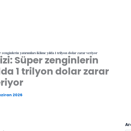
 zenginlerin yatırımları iklime yılda 1 trilyon dolar zarar veriyor
izi: Süper zenginlerin
lda 1 trilyon dolar zarar
riyor
aziran 2026
Ar