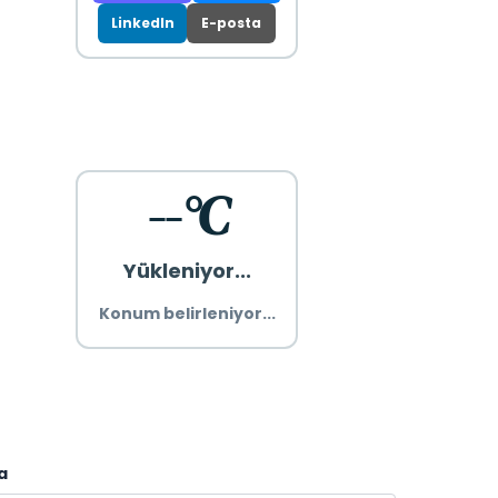
LinkedIn
E-posta
--°C
Yükleniyor...
Konum belirleniyor...
a