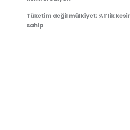
Tüketim değil mülkiyet: %1’lik kes
sahip