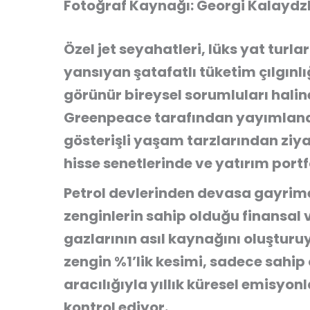
Fotoğraf Kaynağı: Georgi Kalaydz
Özel jet seyahatleri, lüks yat turl
yansıyan şatafatlı tüketim çılgınlığı
görünür bireysel sorumluları halin
Greenpeace
tarafından yayımlanan
gösterişli yaşam tarzlarından ziy
hisse senetlerinde ve yatırım port
Petrol devlerinden devasa gayrime
zenginlerin sahip olduğu finansal 
gazlarının asıl kaynağını oluştur
zengin %1’lik kesimi, sadece sahip 
aracılığıyla yıllık küresel emisyonl
kontrol ediyor.