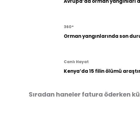
Avrupa’da orman yangınları al
360°
Orman yangınlarında son dur
Canlı Hayat
Kenya’da 15 filin ölümü araştı
Sıradan haneler fatura öderken kü