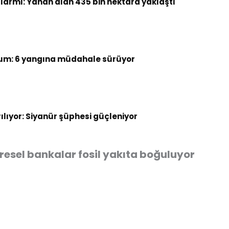
armı: Yanan alan 435 bin hektara yaklaştı
um: 6 yangına müdahale sürüyor
rılıyor: Siyanür şüphesi güçleniyor
resel bankalar fosil yakıta boğuluyor