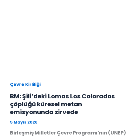
Çevre Kirliliği
BM: Şili’deki Lomas Los Colorados
çöplüğü küresel metan
emisyonunda zirvede
5 Mayıs 2026
Birleşmiş Milletler Çevre Programı’nın (UNEP)