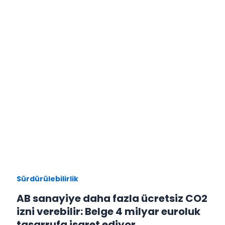
Sürdürülebilirlik
AB sanayiye daha fazla ücretsiz CO2
izni verebilir: Belge 4 milyar euroluk
tasarrufa işaret ediyor