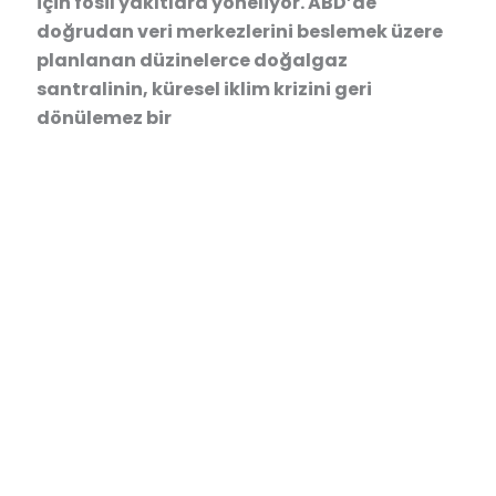
için fosil yakıtlara yöneliyor. ABD’de
doğrudan veri merkezlerini beslemek üzere
planlanan düzinelerce doğalgaz
santralinin, küresel iklim krizini geri
dönülemez bir