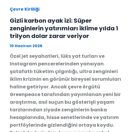
Çevre Kirliliği
Gizli karbon ayak izi: Süper
zenginlerin yatırımları iklime yılda 1
trilyon dolar zarar veriyor
10 Haziran 2026
Özel jet seyahatleri, lüks yat turları ve
Instagram pencerelerinden yansıyan
şatafatlı tüketim çılgınlığı, ultra zenginleri
iklim krizinin en görünür bireysel sorumluları
haline getiriyor. Ancak çevre örgütü
Greenpeace tarafından yayımlanan yeni bir
araştırma, asıl suçun bu gösterişli yaşam
tarzlarından ziyade zenginlerin banka
hesaplarında, hisse senetlerinde ve yatırım
portföylerinde gizlendiğini ortaya koydu.