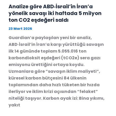
Analize göre ABD‑İsrail’in İran’a
yönelik savaşı iki haftada 5 milyon
ton CO2 eşdeğeri saldı
23 Mart 2026
Guardian’a paylaşılan yeni bir analiz,
ABD‑İsrail’in İran’a karşı yürüttüğü savaşın
ilk 14 gününde toplam 5.055.016 ton
karbondioksit eşdeğeri (tCO2e) sera gazı
emisyonu ürettiğini ortaya koydu.
Uzmanlara göre “savaşın iklim maliyeti”,
küresel karbon bütçesini 84 ülkenin
toplamından daha hızlı tüketen bir hızda
ilerliyor ve iklim krizi açısından “felaket”
niteliği taşıyor. Karbon ayak izi: Bina yıkımı,
yakıt