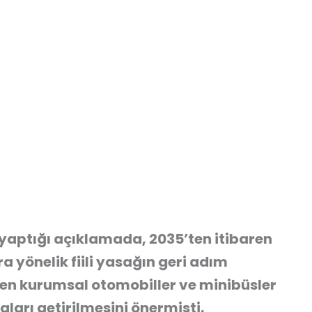
yaptığı açıklamada, 2035’ten itibaren
a yönelik fiili yasağın geri adım
ren kurumsal otomobiller ve minibüsler
aları getirilmesini önermişti.