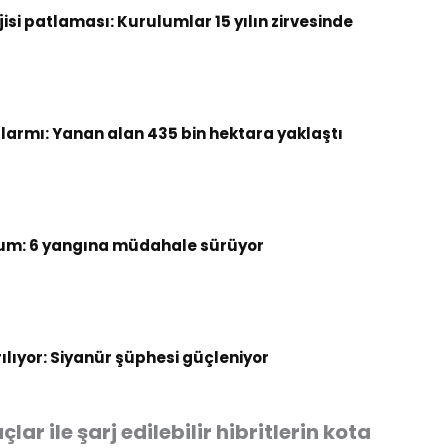
si patlaması: Kurulumlar 15 yılın zirvesinde
armı: Yanan alan 435 bin hektara yaklaştı
um: 6 yangına müdahale sürüyor
rılıyor: Siyanür şüphesi güçleniyor
r ile şarj edilebilir hibritlerin kota