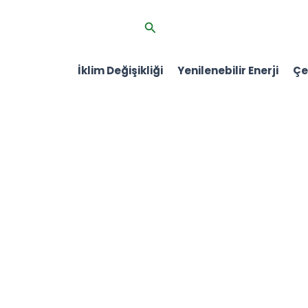
İçeriğe
Arama
atla
İklim Değişikliği
Yenilenebilir Enerji
Çev