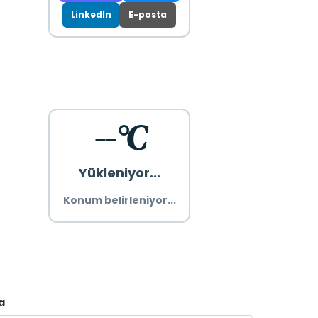
LinkedIn
E-posta
--°C
Yükleniyor...
Konum belirleniyor...
a