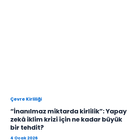
Çevre Kirliliği
“İnanılmaz miktarda kirlilik”: Yapay
zekâ iklim krizi için ne kadar büyük
bir tehdit?
4 Ocak 2026