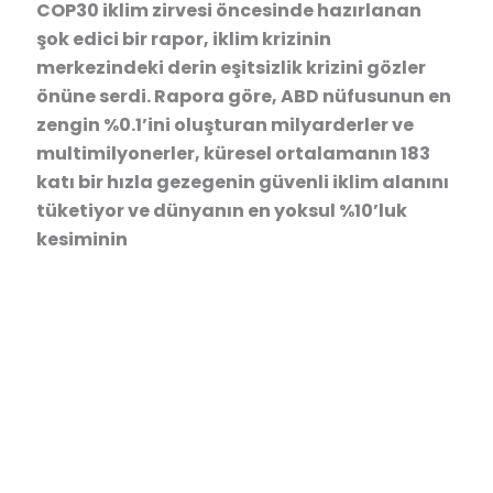
COP30 iklim zirvesi öncesinde hazırlanan
şok edici bir rapor, iklim krizinin
merkezindeki derin eşitsizlik krizini gözler
önüne serdi. Rapora göre, ABD nüfusunun en
zengin %0.1’ini oluşturan milyarderler ve
multimilyonerler, küresel ortalamanın 183
katı bir hızla gezegenin güvenli iklim alanını
tüketiyor ve dünyanın en yoksul %10’luk
kesiminin