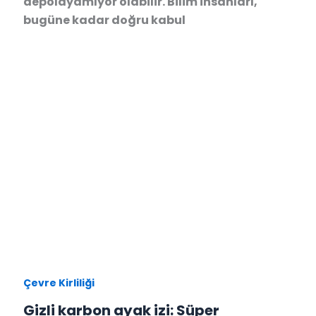
depolayamıyor olabilir. Bilim insanları,
bugüne kadar doğru kabul
Çevre Kirliliği
Gizli karbon ayak izi: Süper