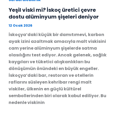
Yeşil viski mi? İskoç üretici çevre
dostu alüminyum şişeleri deniyor
12 Ocak 2026
İskoçya’daki küçük bir damıtımevi, karbon
ayak izini azaltmak amacıyla malt viskisini
cam yerine alüminyum şişelerde satma
olasılığını test ediyor. Ancak gelenek, sağlık
kaygıları ve tüketici alışkanlıkları bu
dönüşümün önündeki en büyük engeller.
İskoçya’daki bar, restoran ve otellerin
raflarını süsleyen kehribar rengi malt
viskiler, ülkenin en güçlü kültürel
sembollerinden biri olarak kabul ediliyor. Bu
nedenle viskinin