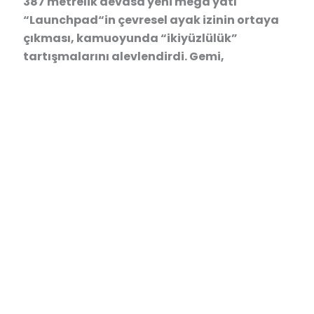
387 metrelik devasa yeni mega yatı
“Launchpad“in çevresel ayak izinin ortaya
çıkması, kamuoyunda “ikiyüzlülük”
tartışmalarını alevlendirdi. Gemi,