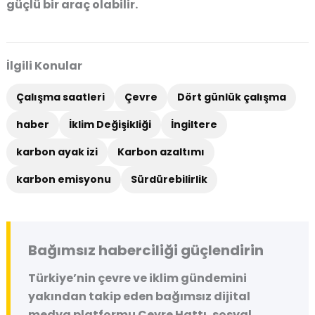
güçlü bir araç olabilir
.
İlgili Konular
Çalışma saatleri
Çevre
Dört günlük çalışma
haber
İklim Değişikliği
İngiltere
karbon ayak izi
Karbon azaltımı
karbon emisyonu
Sürdürebilirlik
Bağımsız haberciliği güçlendirin
Türkiye’nin çevre ve iklim gündemini
yakından takip eden bağımsız dijital
medya platformu
Çevre Hattı
, sosyal