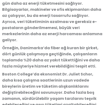
gün daha az enerji tüketmesini
sağlıyor.
Bilgisayarlar, makineler ve ofis ekipmanları daha
az çalışıyor, bu da enerji tasarrufu sağlıyor.
Ayrıca,
veri tüketiminin azalması
ve gereksiz e-
postaların gönderilmemesi, büyük veri
merkezlerinin daha az enerji harcaması anlamına
geliyor.
Örneğin,
Danimarka’da fiber ağ kuran bir şirket
,
dört günlük çalışmaya geçtiğinde, çalışanların
toplamda
%20 daha az yakıt tükettiğini ve daha
fazla müşteriye hizmet verebildiğini
tespit etti.
Boston College’da ekonomist
Dr. Juliet Schor
,
daha kısa çalışma saatlerinin uzun vadede
bireylerin üretim ve tüketim alışkanlıklarını
değiştirebileceğini
savunuyor. Daha fazla boş
zamanın, sürdürülebilir yaşam tarzlarını teşvik
edebileceğini ve aşırı tüketimi azaltabileceğini