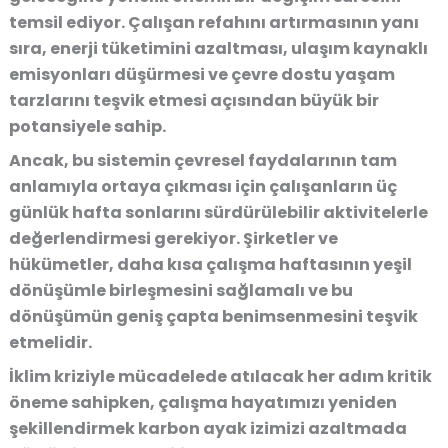
temsil ediyor
. Çalışan refahını artırmasının yanı
sıra,
enerji tüketimini azaltması, ulaşım kaynaklı
emisyonları düşürmesi ve çevre dostu yaşam
tarzlarını teşvik etmesi açısından büyük bir
potansiyele sahip
.
Ancak, bu sistemin çevresel faydalarının tam
anlamıyla ortaya çıkması için
çalışanların üç
günlük hafta sonlarını sürdürülebilir aktivitelerle
değerlendirmesi
gerekiyor. Şirketler ve
hükümetler,
daha kısa çalışma haftasının yeşil
dönüşümle birleşmesini sağlamalı
ve bu
dönüşümün geniş çapta benimsenmesini teşvik
etmelidir.
İklim kriziyle mücadelede atılacak her adım kritik
öneme sahipken,
çalışma hayatımızı yeniden
şekillendirmek karbon ayak izimizi azaltmada