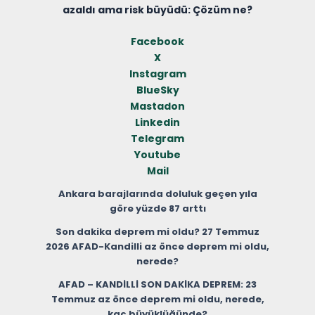
azaldı ama risk büyüdü: Çözüm ne?
Facebook
X
Instagram
BlueSky
Mastadon
Linkedin
Telegram
Youtube
Mail
Ankara barajlarında doluluk geçen yıla
göre yüzde 87 arttı
Son dakika deprem mi oldu? 27 Temmuz
2026 AFAD-Kandilli az önce deprem mi oldu,
nerede?
AFAD – KANDİLLİ SON DAKİKA DEPREM: 23
Temmuz az önce deprem mi oldu, nerede,
kaç büyüklüğünde?