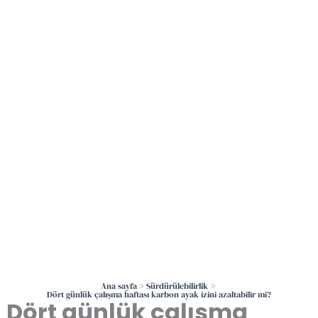
İçeriğe
atla
Ana sayfa
Sürdürülebilirlik
Dört günlük çalışma haftası karbon ayak izini azaltabilir mi?
Dört günlük çalışma