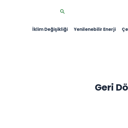
İçeriğe
Arama
atla
İklim Değişikliği
Yenilenebilir Enerji
Çev
Geri 