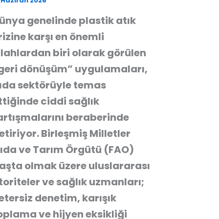
 Haziran 2026
ünya genelinde plastik atık
rizine karşı en önemli
ilahlardan biri olarak görülen
geri dönüşüm” uygulamaları,
ıda sektörüyle temas
ttiğinde ciddi sağlık
artışmalarını beraberinde
etiriyor. Birleşmiş Milletler
ıda ve Tarım Örgütü (FAO)
aşta olmak üzere uluslararası
toriteler ve sağlık uzmanları;
etersiz denetim, karışık
oplama ve hijyen eksikliği