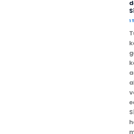
d
S
1
T
k
g
k
a
a
v
e
S
h
m