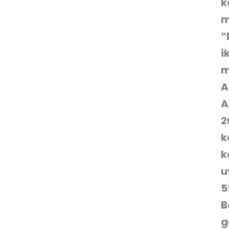
k
m
“
i
m
A
A
2
k
k
u
5
B
g