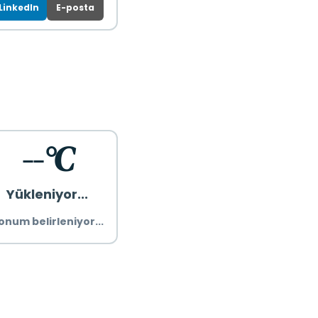
LinkedIn
E-posta
--°C
Yükleniyor...
onum belirleniyor...