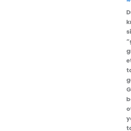
10
D
k
s
“
g
e
t
g
G
b
o
y
t