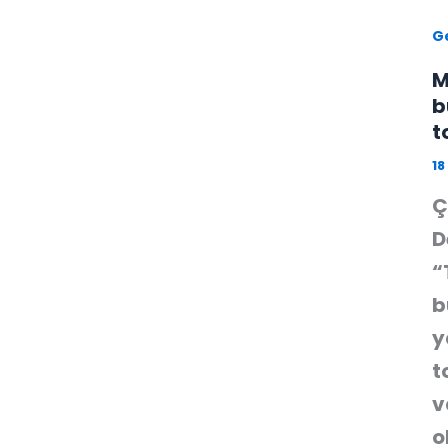
G
M
b
t
1
Ç
D
“
b
y
t
v
o