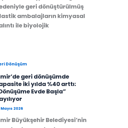
edeniyle geri dönüştürülmüş
lastik ambalajların kimyasal
alıntı ile biyolojik
eri Dönüşüm
zmir’de geri dönüşümde
apasite iki yılda %40 arttı:
Dönüşüme Evde Başla”
ayılıyor
 Mayıs 2026
zmir Büyükşehir Belediyesi’nin