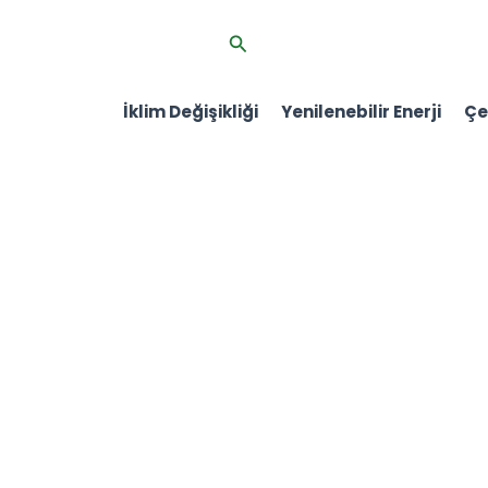
İçeriğe
Arama
atla
İklim Değişikliği
Yenilenebilir Enerji
Çev