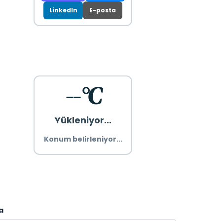
LinkedIn
E-posta
--°C
Yükleniyor...
Konum belirleniyor...
a