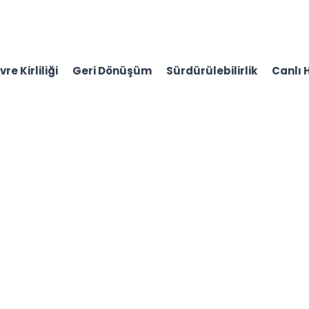
re Kirliliği
Geri Dönüşüm
Sürdürülebilirlik
Canlı 