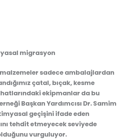
imyasal migrasyon
n malzemeler sadece ambalajlardan
andığımız çatal, bıçak, kesme
m hatlarındaki ekipmanlar da bu
Derneği Başkan Yardımcısı Dr. Samim
imyasal geçişini ifade eden
ğını tehdit etmeyecek seviyede
 olduğunu vurguluyor.