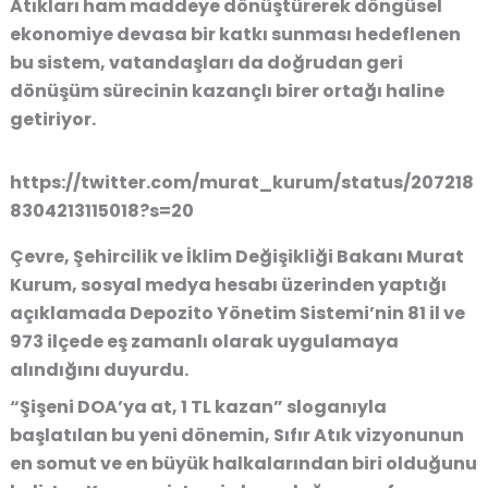
Atıkları ham maddeye dönüştürerek döngüsel
ekonomiye devasa bir katkı sunması hedeflenen
bu sistem, vatandaşları da doğrudan geri
dönüşüm sürecinin kazançlı birer ortağı haline
getiriyor.
https://twitter.com/murat_kurum/status/207218
8304213115018?s=20
Çevre, Şehircilik ve İklim Değişikliği Bakanı Murat
Kurum, sosyal medya hesabı üzerinden yaptığı
açıklamada Depozito Yönetim Sistemi’nin 81 il ve
973 ilçede eş zamanlı olarak uygulamaya
alındığını duyurdu.
“Şişeni DOA’ya at, 1 TL kazan” sloganıyla
başlatılan bu yeni dönemin, Sıfır Atık vizyonunun
en somut ve en büyük halkalarından biri olduğunu