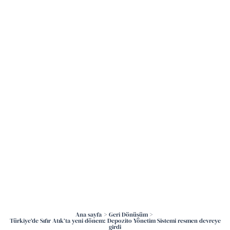
İçeriğe
atla
Ana sayfa
Geri Dönüşüm
Türkiye’de Sıfır Atık’ta yeni dönem: Depozito Yönetim Sistemi resmen devreye
girdi