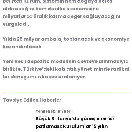
belirten Kurum, sistemin hem doğaya nefes
aldıracağını hem de ülke ekonomisine
milyarlarca liralık katma değer sağlayacağını
vurguladı.
Yılda 25 milyar ambalaj toplanacak ve ekonomiye
kazandırılacak
Yeni nesil depozito modelinin devreye alınmasıyla
birlikte, Türkiye’deki katı atık yönetiminde radikal
bir dönüşümün kapısı aralanıyor.
Tavsiye Edilen Haberler
Yenilenebilir Enerji
Büyük Britanya’da güneş enerjisi
patlaması: Kurulumlar 15 yılın