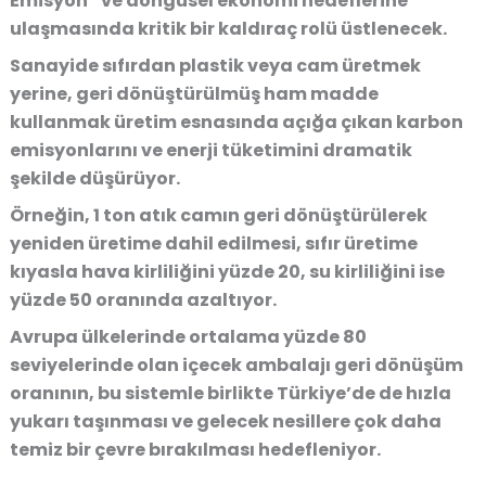
Emisyon” ve döngüsel ekonomi hedeflerine
ulaşmasında kritik bir kaldıraç rolü üstlenecek.
Sanayide sıfırdan plastik veya cam üretmek
yerine, geri dönüştürülmüş ham madde
kullanmak üretim esnasında açığa çıkan karbon
emisyonlarını ve enerji tüketimini dramatik
şekilde düşürüyor.
Örneğin, 1 ton atık camın geri dönüştürülerek
yeniden üretime dahil edilmesi, sıfır üretime
kıyasla hava kirliliğini yüzde 20, su kirliliğini ise
yüzde 50 oranında azaltıyor.
Avrupa ülkelerinde ortalama yüzde 80
seviyelerinde olan içecek ambalajı geri dönüşüm
oranının, bu sistemle birlikte Türkiye’de de hızla
yukarı taşınması ve gelecek nesillere çok daha
temiz bir çevre bırakılması hedefleniyor.