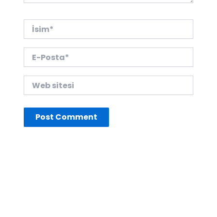
İsim*
E-
Posta*
Web
sitesi