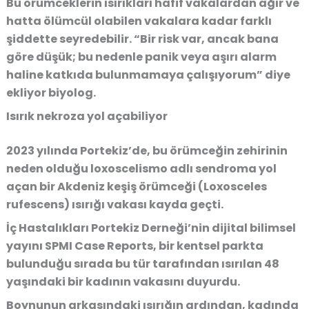
Bu örümceklerin ısırıkları hafif vakalardan ağır ve
hatta ölümcül olabilen vakalara kadar farklı
şiddette seyredebilir. “Bir risk var, ancak bana
göre düşük; bu nedenle panik veya aşırı alarm
haline katkıda bulunmamaya çalışıyorum” diye
ekliyor biyolog.
Isırık nekroza yol açabiliyor
2023 yılında Portekiz’de, bu örümceğin zehirinin
neden olduğu loxoscelismo adlı sendroma yol
açan bir Akdeniz keşiş örümceği (Loxosceles
rufescens) ısırığı vakası kayda geçti.
İç Hastalıkları Portekiz Derneği’nin dijital bilimsel
yayını SPMI Case Reports, bir kentsel parkta
bulunduğu sırada bu tür tarafından ısırılan 48
yaşındaki bir kadının vakasını duyurdu.
Boynunun arkasındaki ısırığın ardından, kadında