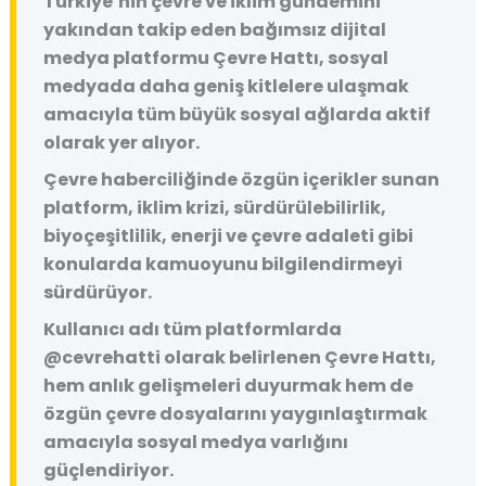
Türkiye’nin çevre ve iklim gündemini
yakından takip eden bağımsız dijital
medya platformu
Çevre Hattı
, sosyal
medyada daha geniş kitlelere ulaşmak
amacıyla tüm büyük sosyal ağlarda aktif
olarak yer alıyor.
Çevre haberciliğinde özgün içerikler sunan
platform, iklim krizi, sürdürülebilirlik,
biyoçeşitlilik, enerji ve çevre adaleti gibi
konularda kamuoyunu bilgilendirmeyi
sürdürüyor.
Kullanıcı adı tüm platformlarda
@cevrehatti
olarak belirlenen Çevre Hattı,
hem anlık gelişmeleri duyurmak hem de
özgün çevre dosyalarını yaygınlaştırmak
amacıyla sosyal medya varlığını
güçlendiriyor.