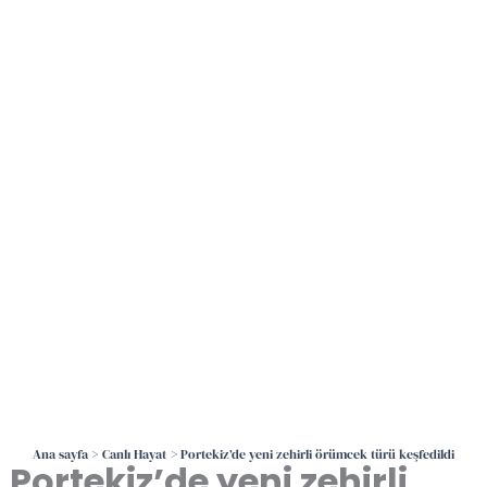
İçeriğe
atla
Ana sayfa
Canlı Hayat
Portekiz’de yeni zehirli örümcek türü keşfedildi
Portekiz’de yeni zehirli