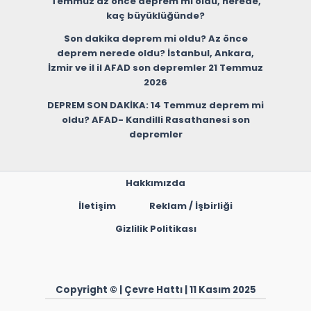
Temmuz az önce deprem mi oldu, nerede,
kaç büyüklüğünde?
Son dakika deprem mi oldu? Az önce
deprem nerede oldu? İstanbul, Ankara,
İzmir ve il il AFAD son depremler 21 Temmuz
2026
DEPREM SON DAKİKA: 14 Temmuz deprem mi
oldu? AFAD- Kandilli Rasathanesi son
depremler
Hakkımızda
İletişim
Reklam / İşbirliği
Gizlilik Politikası
Copyright © | Çevre Hattı | 11 Kasım 2025