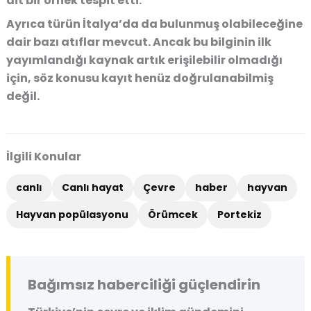
ait bir örnek tespit etti.
Ayrıca türün İtalya’da da bulunmuş olabileceğine
dair bazı atıflar mevcut. Ancak bu bilginin ilk
yayımlandığı kaynak artık erişilebilir olmadığı
için, söz konusu kayıt henüz doğrulanabilmiş
değil.
İlgili Konular
canlı
Canlı hayat
Çevre
haber
hayvan
Hayvan popülasyonu
Örümcek
Portekiz
Bağımsız haberciliği güçlendirin