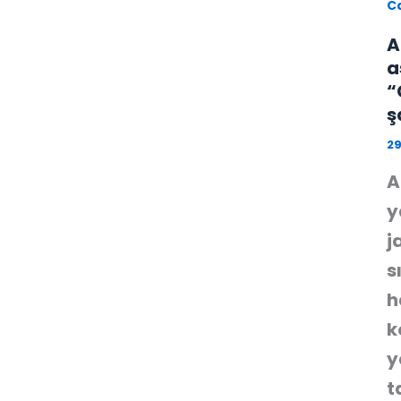
C
A
a
“
ş
2
A
y
j
s
h
k
y
t