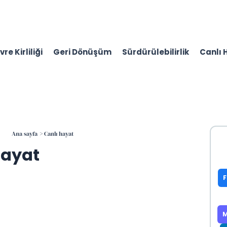
re Kirliliği
Geri Dönüşüm
Sürdürülebilirlik
Canlı 
Ana sayfa
Canlı hayat
hayat
M