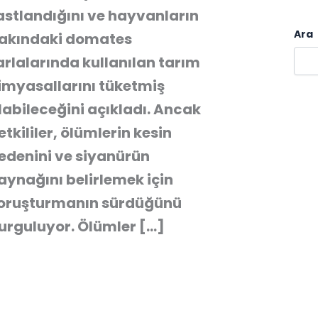
astlandığını ve hayvanların
Ara
akındaki domates
arlalarında kullanılan tarım
imyasallarını tüketmiş
labileceğini açıkladı. Ancak
etkililer, ölümlerin kesin
edenini ve siyanürün
aynağını belirlemek için
oruşturmanın sürdüğünü
urguluyor. Ölümler […]