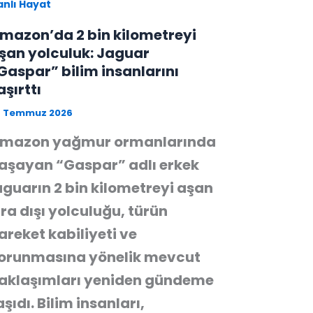
anlı Hayat
mazon’da 2 bin kilometreyi
şan yolculuk: Jaguar
Gaspar” bilim insanlarını
aşırttı
9 Temmuz 2026
mazon yağmur ormanlarında
aşayan “Gaspar” adlı erkek
aguarın 2 bin kilometreyi aşan
ıra dışı yolculuğu, türün
areket kabiliyeti ve
orunmasına yönelik mevcut
aklaşımları yeniden gündeme
aşıdı. Bilim insanları,