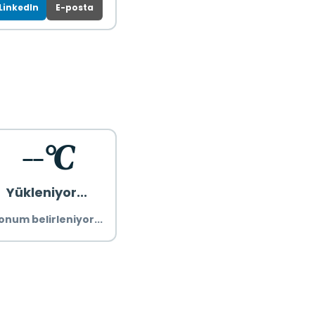
LinkedIn
E-posta
--°C
Yükleniyor...
onum belirleniyor...