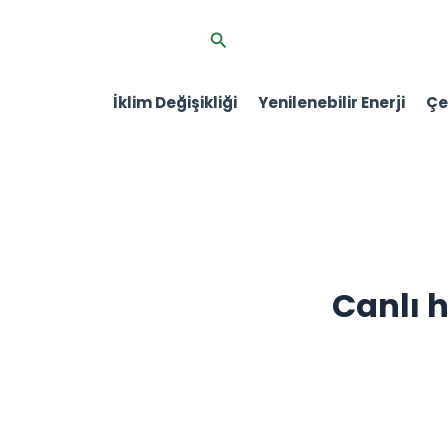
İçeriğe
Arama
atla
İklim Değişikliği
Yenilenebilir Enerji
Çev
Canlı 