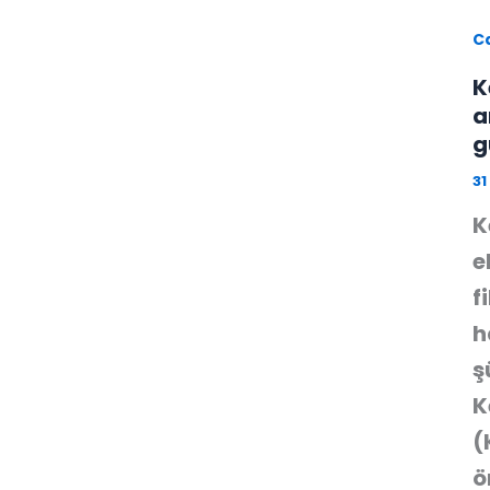
C
K
a
g
3
K
e
f
h
ş
K
(
ö