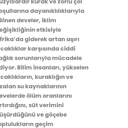
üzyıllardır kurak ve zorlu çöl
oşullarına dayanıklılıklarıyla
ilinen develer, iklim
eğişikliğinin etkisiyle
frika’da giderek artan aşırı
ıcaklıklar karşısında ciddi
ağlık sorunlarıyla mücadele
diyor. Bilim insanları, yükselen
ıcaklıkların, kuraklığın ve
zalan su kaynaklarının
evelerde ölüm oranlarını
rtırdığını, süt verimini
üşürdüğünü ve göçebe
oplulukların geçim