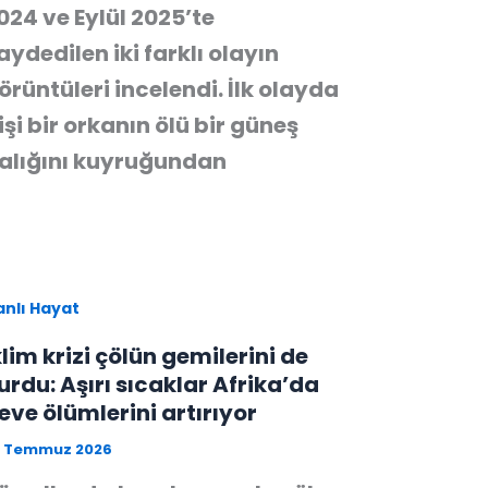
024 ve Eylül 2025’te
aydedilen iki farklı olayın
örüntüleri incelendi. İlk olayda
işi bir orkanın ölü bir güneş
alığını kuyruğundan
anlı Hayat
klim krizi çölün gemilerini de
urdu: Aşırı sıcaklar Afrika’da
eve ölümlerini artırıyor
3 Temmuz 2026