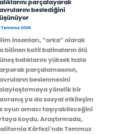
alıklarını parçalayarak
avrularını beslediğini
üşünüyor
3 Temmuz 2026
ilim insanları, “orka” olarak
a bilinen katil balinaların ölü
üneş balıklarını yüksek hızla
arparak parçalamasının,
avruların beslenmesini
olaylaştırmaya yönelik bir
avranış ya da sosyal etkileşim
e oyun amacı taşıyabileceğini
rtaya koydu. Araştırmada,
alifornia Körfezi’nde Temmuz