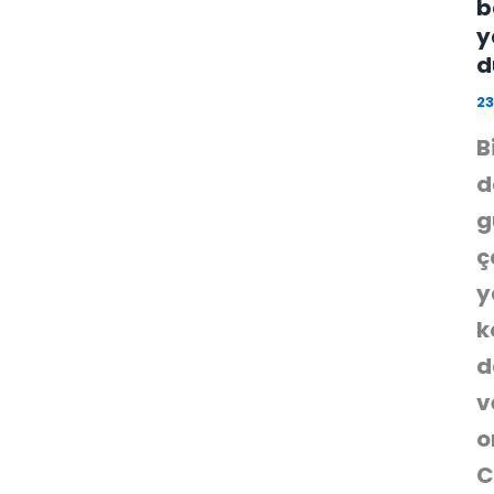
b
y
d
2
B
d
g
ç
y
k
d
v
o
C