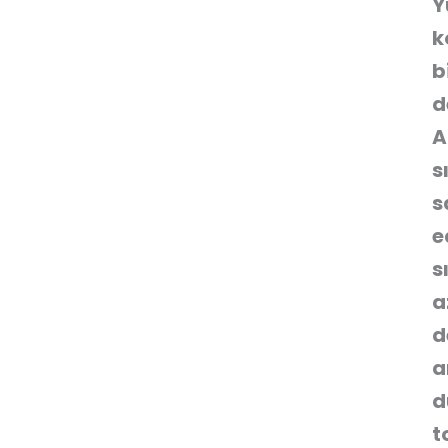
Y
k
b
d
A
s
s
e
s
a
d
a
d
t