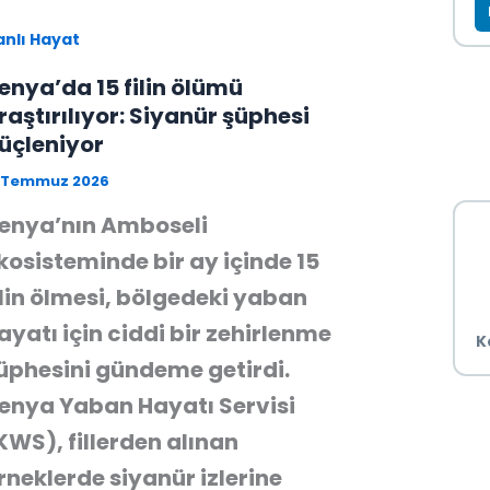
anlı Hayat
enya’da 15 filin ölümü
raştırılıyor: Siyanür şüphesi
üçleniyor
1 Temmuz 2026
enya’nın Amboseli
kosisteminde bir ay içinde 15
ilin ölmesi, bölgedeki yaban
ayatı için ciddi bir zehirlenme
K
üphesini gündeme getirdi.
enya Yaban Hayatı Servisi
KWS), fillerden alınan
rneklerde siyanür izlerine